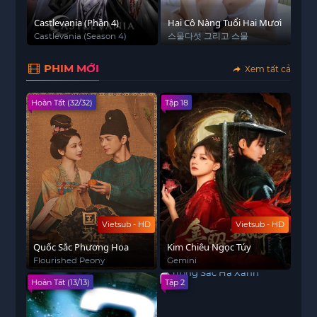
tung nóc”, tạo hình nhân vật bắt mắt và các yếu tố
Castlevania (Phần 4)
phép thuật thú vị,
Táo Quậy – Vietsub HD
Hai Cô Nàng Tuổi Hai Mươi
là bộ
Đừn
Castlevania (Season 4)
스물다섯 그리고 스물
Eve
phim giải trí nhẹ nhàng, phù hợp cho cả gia đình.
Thưởng thức ngay tại
Subnhanh – thiên đường
PHIM MỚI
Xem tất cả
phim hài – phép thuật siêu vui và siêu giải trí
:
https://subnhanh.com.co/
Hoàn Tất (32/32)
Tập 18
Vietsub - HD
Vietsub - HD
Quốc Sắc Phương Hoa
Kim Chiêu Ngọc Túy
Flourished Peony
Gemini
Hoàn Tất (13/13)
Tập 2