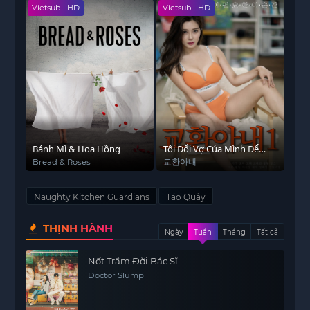
Vietsub - HD
Vietsub - HD
Bánh Mì & Hoa Hồng
Tôi Đổi Vợ Của Mình Để
Đền Bù Bức Tranh
Bread & Roses
교환아내
Naughty Kitchen Guardians
Táo Quậy
THỊNH HÀNH
Ngày
Tuần
Tháng
Tất cả
Nốt Trầm Đời Bác Sĩ
Doctor Slump