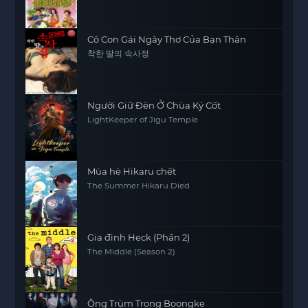
Cô Con Gái Ngây Thơ Của Bạn Thân
착한 딸의 속사정
Người Giữ Đèn Ở Chùa Ký Cốt
LightKeeper of Jigu Temple
Mùa hè Hikaru chết
The Summer Hikaru Died
Gia đình Heck (Phần 2)
The Middle (Season 2)
Ông Trùm Trong Boongke