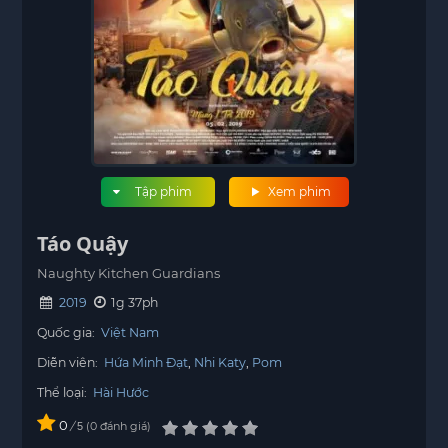
Tập phim
Xem phim
Táo Quậy
Naughty Kitchen Guardians
2019
1g 37ph
Quốc gia:
Việt Nam
Diễn viên:
Hứa Minh Đạt
Nhi Katy
Pom
Thể loại:
Hài Hước
0
/
0
đánh giá
5