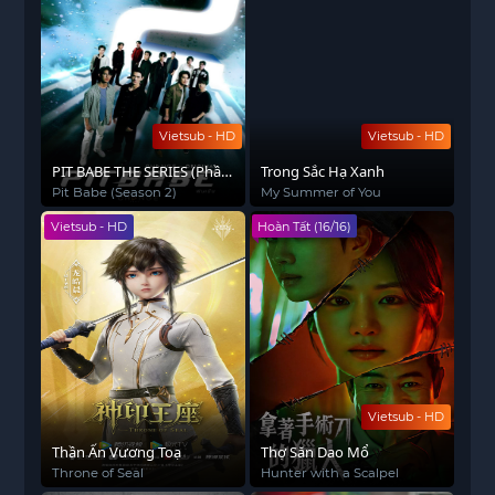
Vietsub - HD
Vietsub - HD
PIT BABE THE SERIES (Phần
Trong Sắc Hạ Xanh
2)
Pit Babe (Season 2)
My Summer of You
Vietsub - HD
Hoàn Tất (16/16)
Vietsub - HD
Thần Ấn Vương Toạ
Thợ Săn Dao Mổ
Throne of Seal
Hunter with a Scalpel