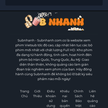
Subnhanh
- Subnhanh.com.co là website xem
phim Vietsub tốc độ cao, cập nhật liên tục các bộ
phim mới nhất với chất lượng Full HD. Kho phim
đa dạng từ hành động, tình cảm, hoạt hình đến
phim bộ Hàn Quốc, Trung Quốc, Âu Mỹ. Giao
diện thân thiện, không quảng cáo làm gián
đoạn trải nghiệm xem phim của bạn. Hãy đồng
hành cùng Subnhanh để không bỏ lỡ bất kỳ siêu
phẩm nào mỗi ngày!
Trang
Giới
Điều
Khiếu
Chính
Liên
Chủ
Thiệu
khoản
nại
Sách
hệ
sử
bản
Bảo
quảng
dụng
quyền
Mật
cáo