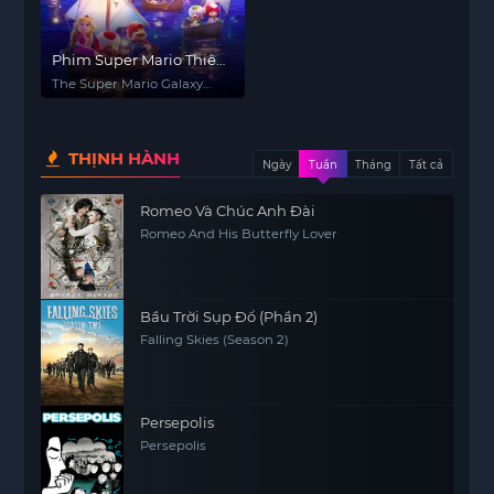
Phim Super Mario Thiên
Hà
The Super Mario Galaxy
Movie
THỊNH HÀNH
Ngày
Tuần
Tháng
Tất cả
Romeo Và Chúc Anh Đài
Romeo And His Butterfly Lover
Bầu Trời Sụp Đổ (Phần 2)
Falling Skies (Season 2)
Persepolis
Persepolis