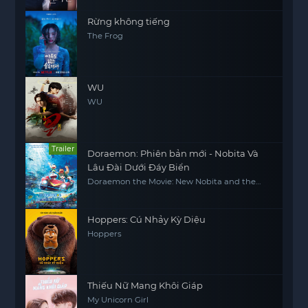
Rừng không tiếng
The Frog
WU
WU
Trailer
Doraemon: Phiên bản mới - Nobita Và
Lâu Đài Dưới Đáy Biển
Doraemon the Movie: New Nobita and the
Castle of the Undersea Devil
Hoppers: Cú Nhảy Kỳ Diệu
Hoppers
Thiếu Nữ Mang Khôi Giáp
My Unicorn Girl