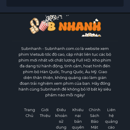
Subnhanh
- Subnhanh.com.co là website xem
phim Vietsub tốc độ cao, cập nhật liên tục các bộ
phim mới nhất với chất lượng Full HD. Kho phim
đa dạng từ hành động, tình cảm, hoạt hình đến
phim bộ Hàn Quốc, Trung Quốc, Âu Mỹ. Giao
diện thân thiện, không quảng cáo làm gián
đoạn trải nghiệm xem phim của bạn. Hãy đồng
hành cùng Subnhanh để không bỏ lỡ bất kỳ siêu
phẩm nào mỗi ngày!
Trang
Giới
Điều
Khiếu
Chính
Liên
Chủ
Thiệu
khoản
nại
Sách
hệ
sử
bản
Bảo
quảng
dụng
quyền
Mật
cáo