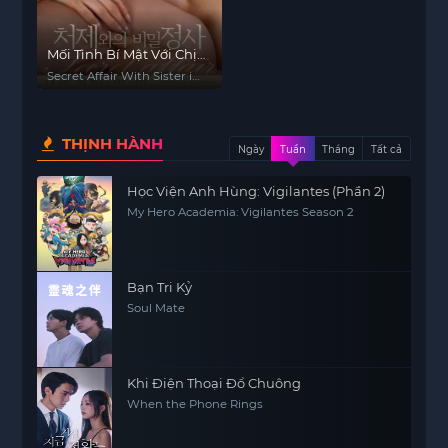
Mối Tình Bí Mật Với Chị
Dâu
Secret Affair With Sister in
law
THỊNH HÀNH
Ngày
Tuần
Tháng
Tất cả
Học Viện Anh Hùng: Vigilantes (Phần 2)
My Hero Academia: Vigilantes Season 2
Bạn Tri Kỷ
Soul Mate
Khi Điện Thoại Đổ Chuông
When the Phone Rings