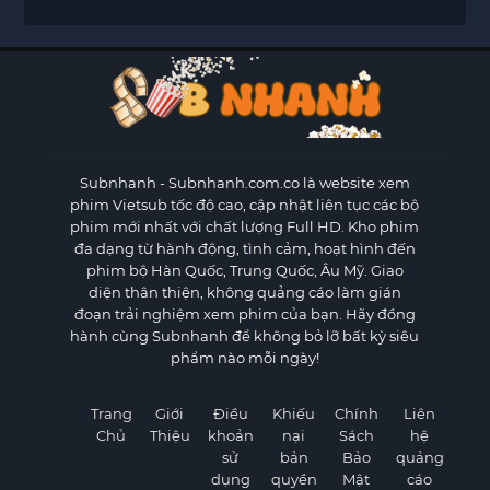
Subnhanh
- Subnhanh.com.co là website xem
phim Vietsub tốc độ cao, cập nhật liên tục các bộ
phim mới nhất với chất lượng Full HD. Kho phim
đa dạng từ hành động, tình cảm, hoạt hình đến
phim bộ Hàn Quốc, Trung Quốc, Âu Mỹ. Giao
diện thân thiện, không quảng cáo làm gián
đoạn trải nghiệm xem phim của bạn. Hãy đồng
hành cùng Subnhanh để không bỏ lỡ bất kỳ siêu
phẩm nào mỗi ngày!
Trang
Giới
Điều
Khiếu
Chính
Liên
Chủ
Thiệu
khoản
nại
Sách
hệ
sử
bản
Bảo
quảng
dụng
quyền
Mật
cáo