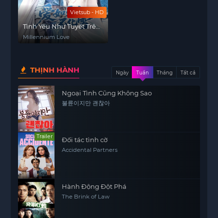
Vietsub - HD
Tình Yêu Như Tuyết Trên
Đỉnh Thiên Sơn
Millennium Love
THỊNH HÀNH
Ngày
Tuần
Tháng
Tất cả
Ngoại Tình Cũng Không Sao
불륜이지만 괜찮아
Trailer
Đối tác tình cờ
Accidental Partners
Hành Động Đột Phá
The Brink of Law