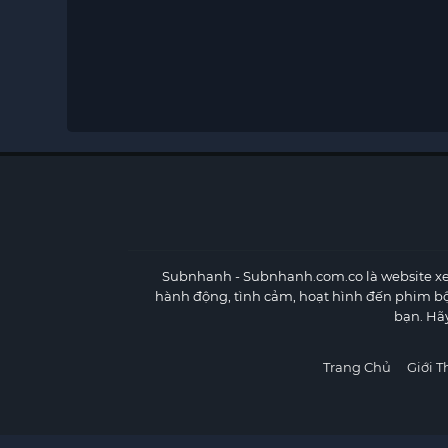
Subnhanh
- Subnhanh.com.co là website xe
hành động, tình cảm, hoạt hình đến phim b
bạn. Hã
Trang Chủ
Giới T