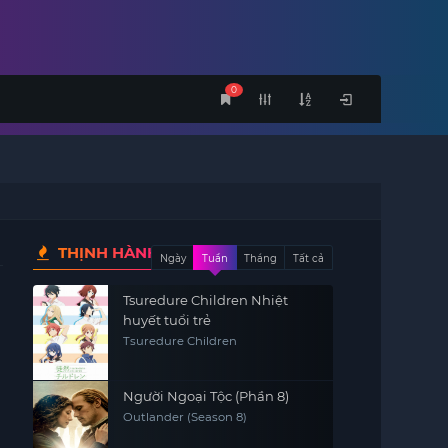
0
THỊNH HÀNH
Ngày
Tuần
Tháng
Tất cả
Tsuredure Children Nhiệt
huyết tuổi trẻ
Tsuredure Children
Người Ngoại Tộc (Phần 8)
Outlander (Season 8)