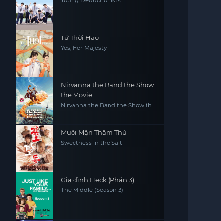
Young Deductionists
Tứ Thời Hảo
Yes, Her Majesty
Nirvanna the Band the Show
the Movie
Nirvanna the Band the Show the
Movie
Muối Mặn Thâm Thù
Sweetness in the Salt
Gia đình Heck (Phần 3)
The Middle (Season 3)