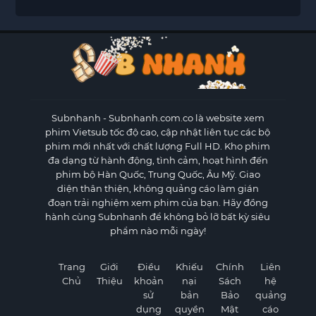
Subnhanh
- Subnhanh.com.co là website xem
phim Vietsub tốc độ cao, cập nhật liên tục các bộ
phim mới nhất với chất lượng Full HD. Kho phim
đa dạng từ hành động, tình cảm, hoạt hình đến
phim bộ Hàn Quốc, Trung Quốc, Âu Mỹ. Giao
diện thân thiện, không quảng cáo làm gián
đoạn trải nghiệm xem phim của bạn. Hãy đồng
hành cùng Subnhanh để không bỏ lỡ bất kỳ siêu
phẩm nào mỗi ngày!
Trang
Giới
Điều
Khiếu
Chính
Liên
Chủ
Thiệu
khoản
nại
Sách
hệ
sử
bản
Bảo
quảng
dụng
quyền
Mật
cáo