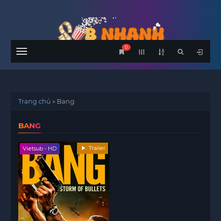
0
Menu
Trang chủ
»
Bang
BANG
Trailer
Vietsub - HD