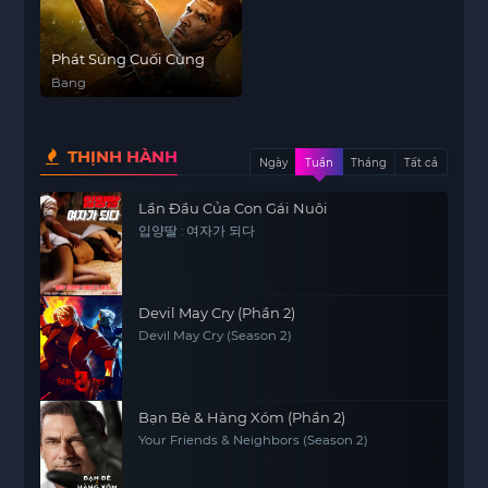
Phát Súng Cuối Cùng
Bang
THỊNH HÀNH
Ngày
Tuần
Tháng
Tất cả
Lần Đầu Của Con Gái Nuôi
입양딸 : 여자가 되다
Devil May Cry (Phần 2)
Devil May Cry (Season 2)
Bạn Bè & Hàng Xóm (Phần 2)
Your Friends & Neighbors (Season 2)