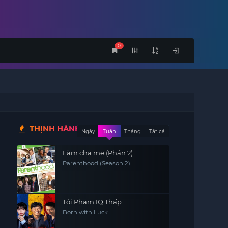
0
THỊNH HÀNH
Ngày
Tuần
Tháng
Tất cả
Làm cha mẹ (Phần 2)
Parenthood (Season 2)
Tội Phạm IQ Thấp
Born with Luck