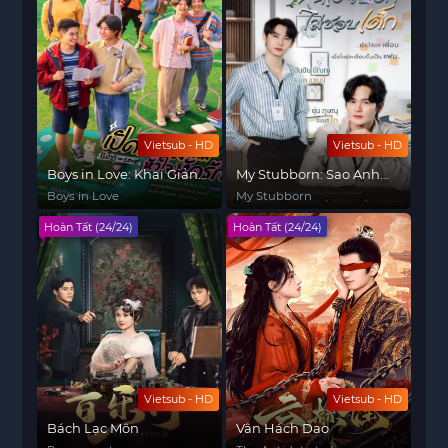
Vietsub - HD
Vietsub - HD
Boys in Love: Khai Giảng,
My Stubborn: Sao Anh
Trái Tim Học Cách Yêu
Bảo Không Thích Trẻ Con
Boys in Love
My Stubborn
Hoàn Tất (24/24)
Hoàn Tất (24/24)
Vietsub - HD
Vietsub - HD
Bách Lạc Môn
Vân Hách Dao