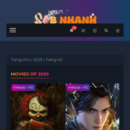
0
Menu
Trang chủ
»
2025
»
Trang 40
MOVIES OF 2025
Vietsub - HD
Vietsub - HD