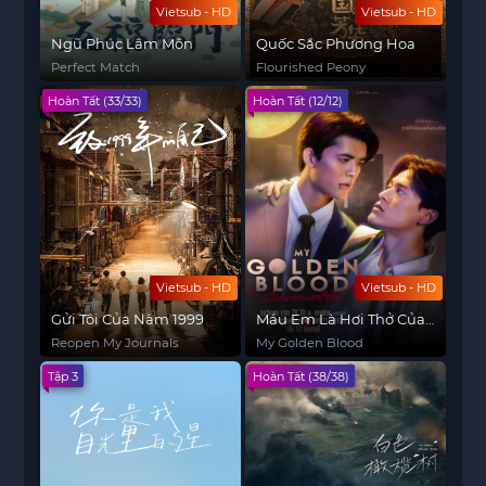
Vietsub - HD
Vietsub - HD
Ngũ Phúc Lâm Môn
Quốc Sắc Phương Hoa
Perfect Match
Flourished Peony
Hoàn Tất (33/33)
Hoàn Tất (12/12)
Vietsub - HD
Vietsub - HD
Gửi Tôi Của Năm 1999
Máu Em Là Hơi Thở Của
Tôi
Reopen My Journals
My Golden Blood
Tập 3
Hoàn Tất (38/38)