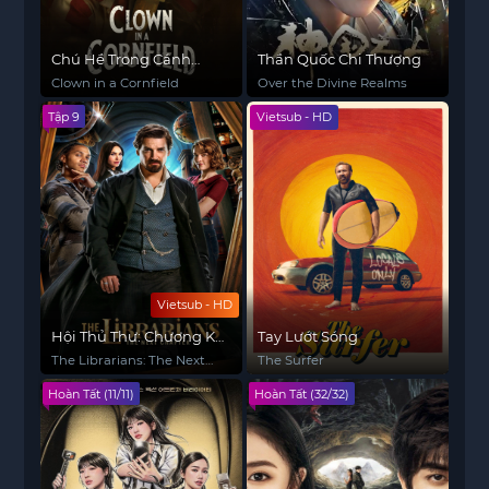
Chú Hề Trong Cánh
Thần Quốc Chi Thượng
Đồng Ngô
Clown in a Cornfield
Over the Divine Realms
Tập 9
Vietsub - HD
Vietsub - HD
Hội Thủ Thư: Chương Kế
Tay Lướt Sóng
Tiếp
The Librarians: The Next
The Surfer
Chapter
Hoàn Tất (11/11)
Hoàn Tất (32/32)