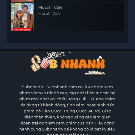
Musafir Cafe
Musafir Cafe
Subnhanh
- Subnhanh.com.co là website xem
phim Vietsub tốc độ cao, cập nhật liên tục các bộ
phim mới nhất với chất lượng Full HD. Kho phim
đa dạng từ hành động, tình cảm, hoạt hình đến
phim bộ Hàn Quốc, Trung Quốc, Âu Mỹ. Giao
diện thân thiện, không quảng cáo làm gián
đoạn trải nghiệm xem phim của bạn. Hãy đồng
hành cùng Subnhanh để không bỏ lỡ bất kỳ siêu