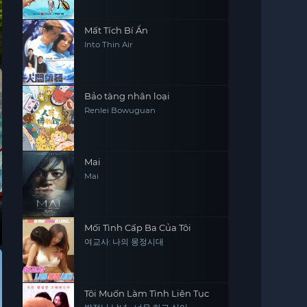
Mất Tích Bí Ẩn
Into Thin Air
Bảo tàng nhân loại
Renlei Bowuguan
Mai
Mai
Mối Tình Cấp Ba Của Tôi
여교사: 나의 몽정시대
Tôi Muốn Làm Tình Liên Tục