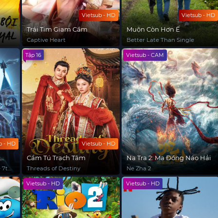
Vietsub - HD
Vietsub - HD
Trái Tim Giam Cầm
Muộn Còn Hơn Ế
Captive Heart
Better Late Than Single
Tập 16
Vietsub - CAM
b - HD
Vietsub - HD
ệ
Cẩm Tú Trạch Tâm
Na Tra 2: Ma Đồng Náo Hải
ết
e 7th
Threads of Destiny
Ne Zha 2
t
ime
Vietsub - HD
Vietsub - HD
ity