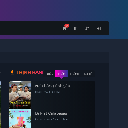
0
s
THỊNH HÀNH
Ngày
Tuần
Tháng
Tất cả
Nấu bằng tình yêu
Made with Love
Bí Mật Calabasas
Calabasas Confidential