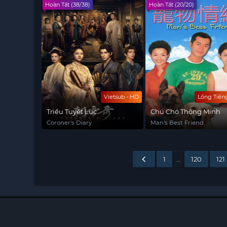
Hoàn Tất (38/38)
Hoàn Tất (20/20)
Vietsub - HD
Lồng Tiến
Triều Tuyết Lục
Chú Chó Thông Minh
Coroner's Diary
Man's Best Friend
1
…
120
121