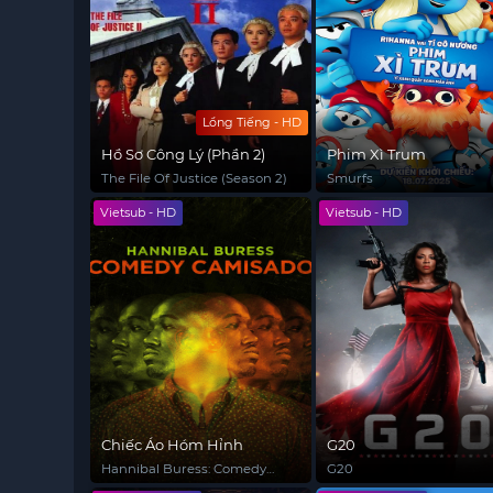
Lồng Tiếng - HD
Hồ Sơ Công Lý (Phần 2)
Phim Xì Trum
The File Of Justice (Season 2)
Smurfs
Vietsub - HD
Vietsub - HD
Chiếc Áo Hóm Hỉnh
G20
Hannibal Buress: Comedy
G20
Camisado