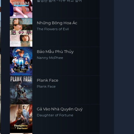
발정난 남녀 - 너무 하고 싶어
Những Bông Hoa Ác
The Flowers of Evil
Bảo Mẫu Phù Thủy
Nanny McPhee
Plank Face
Plank Face
Gả Vào Nhà Quyền Quý
Daughter of Fortune