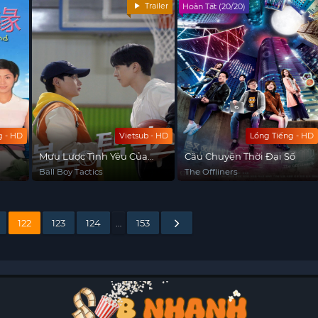
Trailer
Hoàn Tất (20/20)
g - HD
Vietsub - HD
Lồng Tiếng - HD
Mưu Lược Tình Yêu Của
Câu Chuyện Thời Đại Số
Chàng Nhặt Bóng
Ball Boy Tactics
The Offliners
122
123
124
…
153