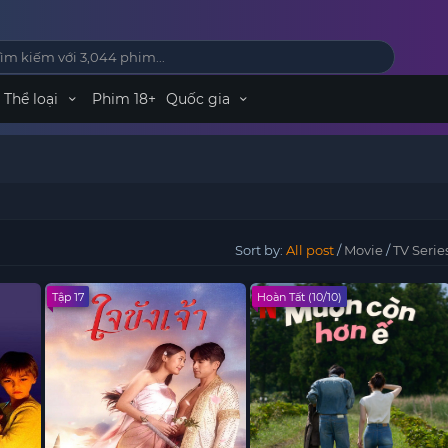
Thể loại
Phim 18+
Quốc gia
Sort by:
All post
/
Movie
/
TV Serie
Tập 17
Hoàn Tất (10/10)