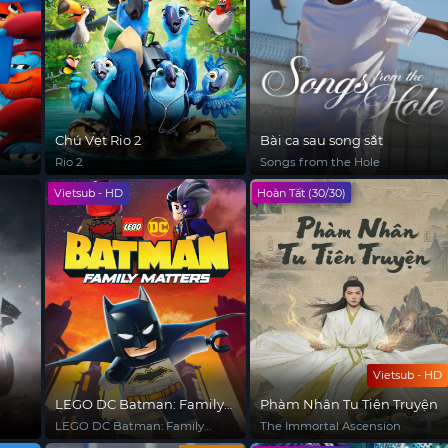
Chú Vẹt Rio 2
Bài ca sau song sắt
Rio 2
Songs from the Hole
Vietsub - HD
Hoàn Tất (30/30)
Vietsub - HD
LEGO DC Batman: Family
Phàm Nhân Tu Tiên Truyện
Matters
LEGO DC Batman: Family
The Immortal Ascension
Matters