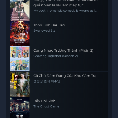
quả nhiên là sai lầm (tiếp tục)
My youth romantic comedy is wrong as I
expected.2
Thôn Tính Bầu Trời
Swallowed Star
Cùng Nhau Trưởng Thành (Phần 2)
Growing Together (Season 2)
Cô Chủ Đảm Đang Của Khu Cắm Trại
캠핑장 변태 여주인
Bẫy Hồi Sinh
The Ghost Game