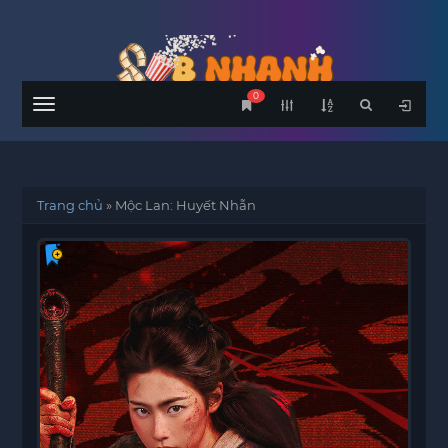
0
Menu
Trang chủ
»
Mộc Lan: Huyết Nhẫn