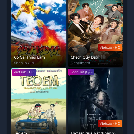
Vietsub - HD
Cô Gái Thiếu Lâm
Chệch Quỹ Đạo
Shaolin Girl
Derailment
Vietsub - HD
Hoàn Tất (8/8)
Vietsub - HD
Tèo em
Thợ săn quái vật (Phần 2)