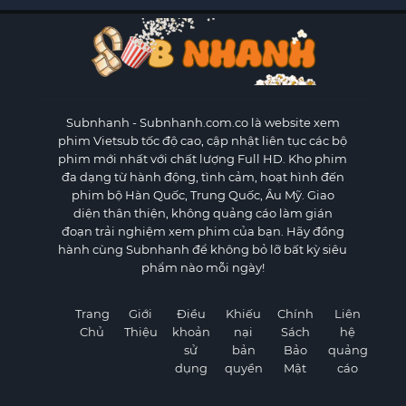
Subnhanh
- Subnhanh.com.co là website xem
phim Vietsub tốc độ cao, cập nhật liên tục các bộ
phim mới nhất với chất lượng Full HD. Kho phim
đa dạng từ hành động, tình cảm, hoạt hình đến
phim bộ Hàn Quốc, Trung Quốc, Âu Mỹ. Giao
diện thân thiện, không quảng cáo làm gián
đoạn trải nghiệm xem phim của bạn. Hãy đồng
hành cùng Subnhanh để không bỏ lỡ bất kỳ siêu
phẩm nào mỗi ngày!
Trang
Giới
Điều
Khiếu
Chính
Liên
Chủ
Thiệu
khoản
nại
Sách
hệ
sử
bản
Bảo
quảng
dụng
quyền
Mật
cáo
×