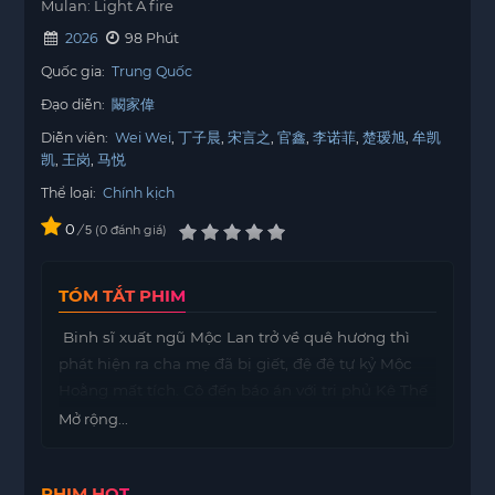
Mulan: Light A fire
2026
98 Phút
Quốc gia:
Trung Quốc
Đạo diễn:
闞家偉
Diễn viên:
Wei Wei
丁子晨
宋言之
官鑫
李诺菲
楚瑷旭
牟凯
凯
王岗
马悦
Thể loại:
Chính kịch
0
/
0
đánh giá
5
TÓM TẮT PHIM
Binh sĩ xuất ngũ Mộc Lan trở về quê hương thì
phát hiện ra cha mẹ đã bị giết, đệ đệ tự kỷ Mộc
Hoằng mất tích. Cô đến báo án với tri phủ Kê Thế
Huân, nhưng bị dẫn dắt để tin rằng hung thủ là
Mở rộng...
đám lưu dân. Mộc Lan quyết định tự mình điều
tra. Bắt đầu từ số tiền giả mà ác bá Triệu Tam
PHIM HOT