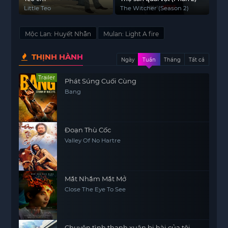
Little Teo
The Witcher (Season 2)
Mộc Lan: Huyết Nhẫn
Mulan: Light A fire
THỊNH HÀNH
Ngày
Tuần
Tháng
Tất cả
Trailer
Phát Súng Cuối Cùng
Bang
Đoạn Thù Cốc
Valley Of No Hartre
Mắt Nhắm Mắt Mở
Close The Eye To See
Chuyện tình thanh xuân bi hài của tôi