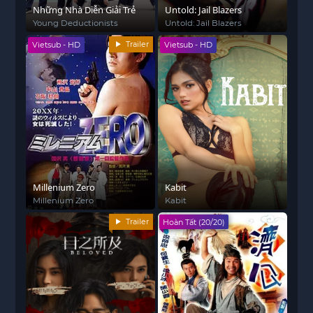
Những Nhà Diễn Giải Trẻ
Untold: Jail Blazers
Young Deductionists
Untold: Jail Blazers
Trailer
Vietsub - HD
Vietsub - HD
Millenium Zero
Kabit
Millenium Zero
Kabit
Trailer
Hoàn Tất (20/20)