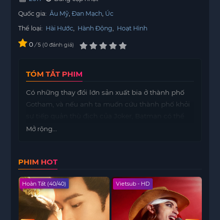
Quốc gia:
Âu Mỹ
Đan Mạch
Úc
Thể loại:
Hài Hước
,
Hành Động
,
Hoạt Hình
0
/
0
đánh giá
5
TÓM TẮT PHIM
Có những thay đổi lớn sản xuất bia ở thành phố
Gotham, và nếu anh ta muốn cứu thành phố khỏi
sự tiếp quản thù địch của Joker, Batman có thể
phải thả vật Vigilante đơn độc, hãy cố gắng làm
Mở rộng...
việc với những người khác và có lẽ, chỉ có thể, học
cách sáng lên.
PHIM HOT
Hoàn Tất (40/40)
Vietsub - HD
Hoàn