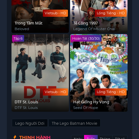
Vietsub - HD
Lồng Tiếng - HD
Trong Tầm Mắt
Tế Công 1997
Beloved
Legend Of Master Chai
Tập 6
Hoàn Tất (30/30)
Vietsub - HD
Lồng Tiếng - HD
DTF St. Louis
Hạt Giống Hy Vọng
DTF St. Louis
Seed Of Hope
Lego Người Dơi
The Lego Batman Movie
THỊNH HÀNH