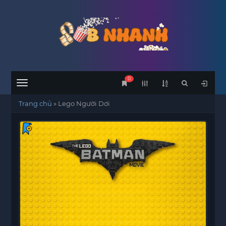
0
Menu
Trang chủ
»
Lego Người Dơi