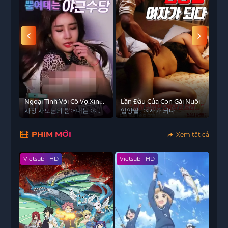
 - HD
ều
Ngoại Tình Với Cô Vợ Xinh
Lần Đầu Của Con Gái Nuôi
Đại
Đẹp Của Sếp
A
사장 사모님의 뿜어대는 야근
입양딸 : 여자가 되다
All 
수당
PHIM MỚI
Xem tất cả
Vietsub - HD
Vietsub - HD