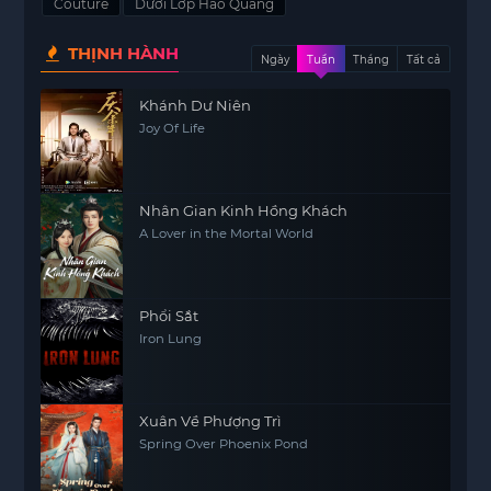
Couture
Dưới Lớp Hào Quang
THỊNH HÀNH
Ngày
Tuần
Tháng
Tất cả
Khánh Dư Niên
Joy Of Life
Nhân Gian Kinh Hồng Khách
A Lover in the Mortal World
Phổi Sắt
Iron Lung
Xuân Về Phượng Trì
Spring Over Phoenix Pond