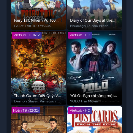
Fairy Tail: Nhiệm Vụ 100
Diary of Our Days at the
Năm
Breakwater
FAIRY TAIL 100 YEARS
Houkago Teibou Nisshi
QUEST
Vietsub - HDRIP
Vietsub - HD
Thanh Gươm Diệt Quỷ: Vô
YOLO - Bạn chỉ sống một
Hạn Thành
lần
Demon Slayer: Kimetsu no
YOLO the Movie
Yaiba Infinity Castle
Hoàn Tất (32/32)
Vietsub - HD