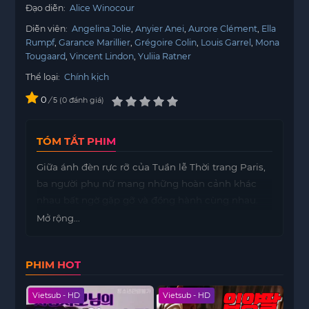
Đạo diễn:
Alice Winocour
Diễn viên:
Angelina Jolie
Anyier Anei
Aurore Clément
Ella
Rumpf
Garance Marillier
Grégoire Colin
Louis Garrel
Mona
Tougaard
Vincent Lindon
Yuliia Ratner
Thể loại:
Chính kịch
0
/
0
đánh giá
5
TÓM TẮT PHIM
Giữa ánh đèn rực rỡ của Tuần lễ Thời trang Paris,
ba người phụ nữ mang những hoàn cảnh khác
nhau bất ngờ gặp gỡ và đồng hành cùng nhau.
Khi đối diện với biến cố, khát vọng và những bí
Mở rộng...
mật riêng, họ tìm thấy tình bạn, sự thấu hiểu và
sức mạnh để thay đổi cuộc đời mình.
PHIM HOT
ailer
Vietsub - HD
Vietsub - HD
Hoàn