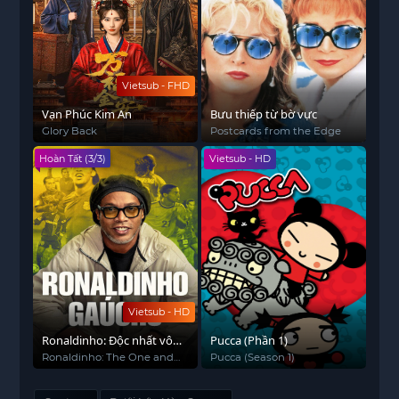
Vietsub - FHD
Vạn Phúc Kim An
Bưu thiếp từ bờ vực
Glory Back
Postcards from the Edge
Hoàn Tất (3/3)
Vietsub - HD
Vietsub - HD
Ronaldinho: Độc nhất vô
Pucca (Phần 1)
nhị
Ronaldinho: The One and
Pucca (Season 1)
Only