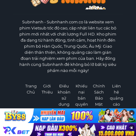
Subnhanh
- Subnhanh.com.co là website xem
phim Vietsub tốc độ cao, cập nhật liên tục các bộ
phim mới nhất với chất lượng Full HD. Kho phim
đa dạng từ hành động, tình cảm, hoạt hình đến
phim bộ Hàn Quốc, Trung Quốc, Âu Mỹ. Giao
diện thân thiện, không quảng cáo làm gián
đoạn trải nghiệm xem phim của bạn. Hãy đồng
hành cùng Subnhanh để không bỏ lỡ bất kỳ siêu
phẩm nào mỗi ngày!
Trang
Giới
Điều
Khiếu
Chính
Liên
Chủ
Thiệu
khoản
nại
Sách
hệ
sử
bản
Bảo
quảng
dụng
quyền
Mật
cáo
×
×