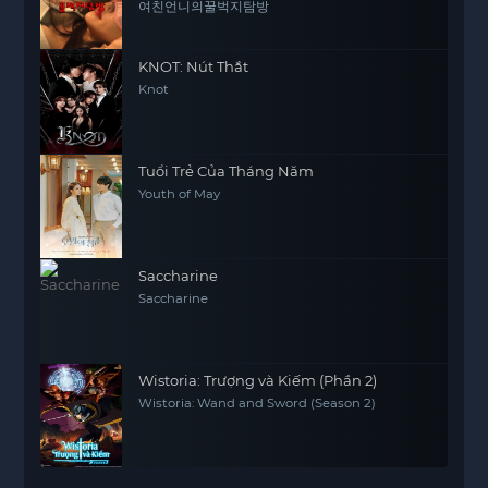
여친언니의꿀벅지탐방
KNOT: Nút Thắt
Knot
Tuổi Trẻ Của Tháng Năm
Youth of May
Saccharine
Saccharine
Wistoria: Trượng và Kiếm (Phần 2)
Wistoria: Wand and Sword (Season 2)