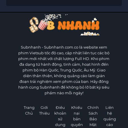
Subnhanh
- Subnhanh.com.co là website xem
phim Vietsub tốc độ cao, cập nhật liên tục các bộ
phim mới nhất với chất lượng Full HD. Kho phim
đa dạng từ hành động, tình cảm, hoạt hình đến
phim bộ Hàn Quốc, Trung Quốc, Âu Mỹ. Giao
diện thân thiện, không quảng cáo làm gián
đoạn trải nghiệm xem phim của bạn. Hãy đồng
hành cùng Subnhanh để không bỏ lỡ bất kỳ siêu
phẩm nào mỗi ngày!
Trang
Giới
Điều
Khiếu
Chính
Liên
Chủ
Thiệu
khoản
nại
Sách
hệ
sử
bản
Bảo
quảng
dụng
quyền
Mật
cáo