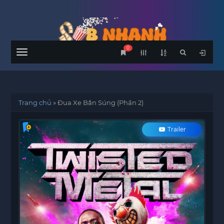
0
Menu
Trang chủ
»
Đua Xe Bắn Súng (Phần 2)
Trailer