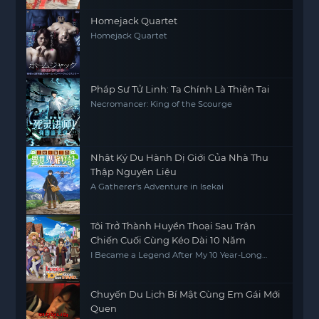
Homejack Quartet
Homejack Quartet
Pháp Sư Tử Linh: Ta Chính Là Thiên Tai
Necromancer: King of the Scourge
Nhật Ký Du Hành Dị Giới Của Nhà Thu
Thập Nguyên Liệu
A Gatherer's Adventure in Isekai
Tôi Trở Thành Huyền Thoại Sau Trận
Chiến Cuối Cùng Kéo Dài 10 Năm
I Became a Legend After My 10 Year-Long
Last Stand
Chuyến Du Lịch Bí Mật Cùng Em Gái Mới
Quen