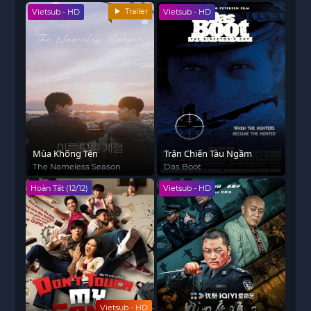
Trailer
Vietsub - HD
Vietsub - HD
Mùa Không Tên
Trận Chiến Tàu Ngầm
The Nameless Season
Das Boot
Hoàn Tất (12/12)
Vietsub - HD
Vietsub - HD