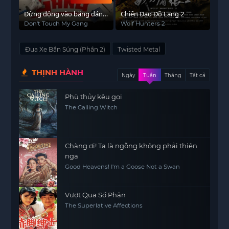
Đừng động vào băng đảng
Chiến Đao Đồ Lang 2
của tôi!!
Don't Touch My Gang
Wolf Hunters 2
Đua Xe Bắn Súng (Phần 2)
Twisted Metal
THỊNH HÀNH
Ngày
Tuần
Tháng
Tất cả
Phù thủy kêu gọi
The Calling Witch
Chàng ơi! Ta là ngỗng không phải thiên
nga
Good Heavens! I'm a Goose Not a Swan
Vượt Qua Số Phận
The Superlative Affections