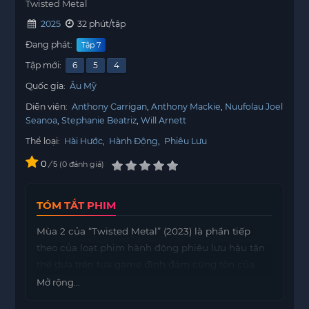
Twisted Metal
2025
32 phút/tập
Đang phát:
Tập 7
Tập mới:
6
5
4
Quốc gia:
Âu Mỹ
Diễn viên:
Anthony Carrigan
Anthony Mackie
Nuufolau Joel
Seanoa
Stephanie Beatriz
Will Arnett
Thể loại:
Hài Hước
,
Hành Động
,
Phiêu Lưu
0
/
0
đánh giá
5
TÓM TẮT PHIM
Mùa 2 của “Twisted Metal” (2023) là phần tiếp
theo của loạt phim hành động phiêu lưu hậu tận
thế dựa trên tựa game đình đám cùng tên của
PlayStation, mở ra giải đấu “Twisted Metal” đầy
Mở rộng...
bạo lực – một cuộc đua xe, nơi các tay đua chiến