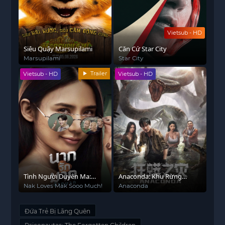
Vietsub - HD
Siêu Quậy Marsupilami
Căn Cứ Star City
Marsupilami
Star City
Trailer
Vietsub - HD
Vietsub - HD
Tình Người Duyên Ma:
Anaconda: Khu Rừng
Nhắm Mak Yêu Luôn
Nguyền Rủa
Nak Loves Mak Sooo Much!
Anaconda
Đứa Trẻ Bị Lãng Quên