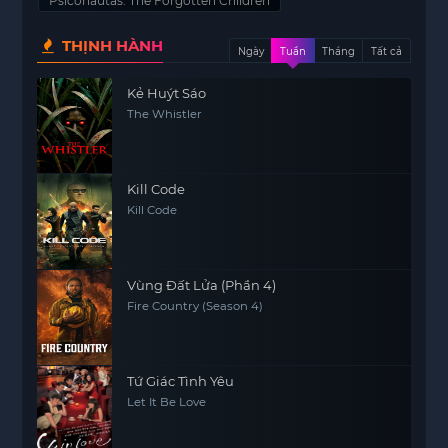
Psiconautas: The Forgotten Children
THỊNH HÀNH
Ngày
Tuần
Tháng
Tất cả
Kẻ Huýt Sáo
The Whistler
Kill Code
Kill Code
Vùng Đất Lửa (Phần 4)
Fire Country (Season 4)
Tứ Giác Tình Yêu
Let It Be Love