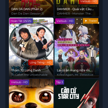
Vietsub - HD
DAN DA DAN (Phần 2)
DAHMER - Quái vật: Câu
chuyện về Jeffrey Dahmer
Dan Da Dan (Season 2)
DAHMER - Monster: The
Jeffrey Dahmer Story
Trailer
Hoàn Tất (25/25)
Vietsub - HD
Lồng Tiếng - HD
Thám Tử Lừng Danh
Lại có án mạng nữa rồi,
thưa thám tử.
To Catch the Uncatchable
Killed Again, Mr. Detective.
Vietsub - HD
Tập 3