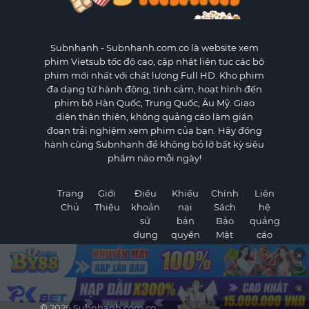
Subnhanh
- Subnhanh.com.co là website xem
phim Vietsub tốc độ cao, cập nhật liên tục các bộ
phim mới nhất với chất lượng Full HD. Kho phim
đa dạng từ hành động, tình cảm, hoạt hình đến
phim bộ Hàn Quốc, Trung Quốc, Âu Mỹ. Giao
diện thân thiện, không quảng cáo làm gián
đoạn trải nghiệm xem phim của bạn. Hãy đồng
hành cùng Subnhanh để không bỏ lỡ bất kỳ siêu
phẩm nào mỗi ngày!
Trang
Giới
Điều
Khiếu
Chính
Liên
Chủ
Thiệu
khoản
nại
Sách
hệ
sử
bản
Bảo
quảng
dụng
quyền
Mật
cáo
×
×
©
2026 Subnhanh.com.co