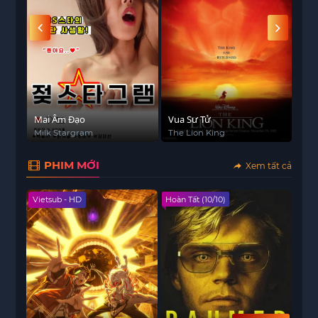
 - HD
d
Mai Âm Đạo
Vua Sư Tử
Ký 
Milk Stargram
The Lion King
Par
PHIM MỚI
Xem tất cả
Vietsub - HD
Hoàn Tất (10/10)