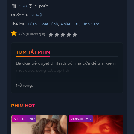
2020
76 phút
Quốc gia:
Âu Mỹ
Thể loại:
Bí ẩn
,
Hoạt Hình
,
Phiêu Lưu
,
Tình Cảm
0
/
0
đánh giá
5
TÓM TẮT PHIM
Ba đứa trẻ quyết định rời bỏ nhà cửa để tìm kiếm
một cuộc sống tốt đẹp hơn.
Mở rộng...
PHIM HOT
Vietsub - HD
Vietsub - HD
Hoàn