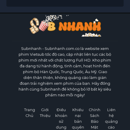
Subnhanh
- Subnhanh.com.co là website xem
phim Vietsub tốc độ cao, cập nhật liên tục các bộ
phim mới nhất với chất lượng Full HD. Kho phim
đa dạng từ hành động, tình cảm, hoạt hình đến
phim bộ Hàn Quốc, Trung Quốc, Âu Mỹ. Giao
diện thân thiện, không quảng cáo làm gián
đoạn trải nghiệm xem phim của bạn. Hãy đồng
hành cùng Subnhanh để không bỏ lỡ bất kỳ siêu
phẩm nào mỗi ngày!
Trang
Giới
Điều
Khiếu
Chính
Liên
Chủ
Thiệu
khoản
nại
Sách
hệ
sử
bản
Bảo
quảng
dụng
quyền
Mật
cáo