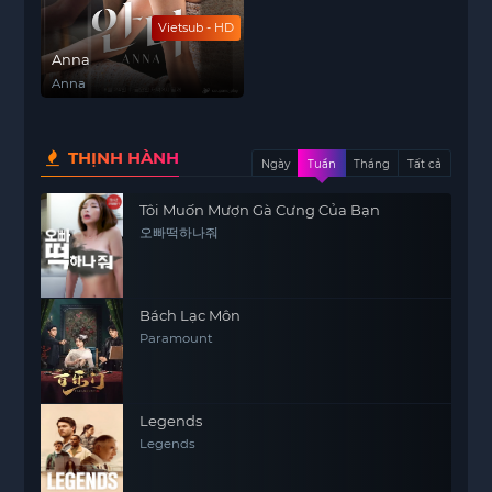
Vietsub - HD
Anna
Anna
THỊNH HÀNH
Ngày
Tuần
Tháng
Tất cả
Tôi Muốn Mượn Gà Cưng Của Bạn
오빠떡하나줘
Bách Lạc Môn
Paramount
Legends
Legends