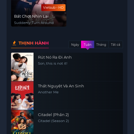
Vietsub - HD
Bất Chợt Nhìn Lại
Suddenly Turn Around
THỊNH HÀNH
Ngày
Tuần
Tháng
Tất cả
Rút Nó Ra Đi Anh
Son, this is not it!
Thất Nguyệt Và An Sinh
Another Me
Citadel (Phần 2)
Citadel (Season 2)