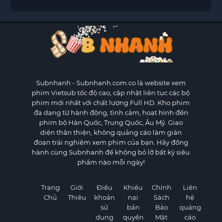
Subnhanh
- Subnhanh.com.co là website xem
phim Vietsub tốc độ cao, cập nhật liên tục các bộ
phim mới nhất với chất lượng Full HD. Kho phim
đa dạng từ hành động, tình cảm, hoạt hình đến
phim bộ Hàn Quốc, Trung Quốc, Âu Mỹ. Giao
diện thân thiện, không quảng cáo làm gián
đoạn trải nghiệm xem phim của bạn. Hãy đồng
hành cùng Subnhanh để không bỏ lỡ bất kỳ siêu
phẩm nào mỗi ngày!
Trang
Giới
Điều
Khiếu
Chính
Liên
Chủ
Thiệu
khoản
nại
Sách
hệ
sử
bản
Bảo
quảng
dụng
quyền
Mật
cáo