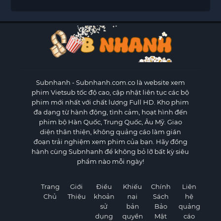
Subnhanh
- Subnhanh.com.co là website xem
phim Vietsub tốc độ cao, cập nhật liên tục các bộ
phim mới nhất với chất lượng Full HD. Kho phim
đa dạng từ hành động, tình cảm, hoạt hình đến
phim bộ Hàn Quốc, Trung Quốc, Âu Mỹ. Giao
diện thân thiện, không quảng cáo làm gián
đoạn trải nghiệm xem phim của bạn. Hãy đồng
hành cùng Subnhanh để không bỏ lỡ bất kỳ siêu
phẩm nào mỗi ngày!
Trang
Giới
Điều
Khiếu
Chính
Liên
Chủ
Thiệu
khoản
nại
Sách
hệ
sử
bản
Bảo
quảng
dụng
quyền
Mật
cáo