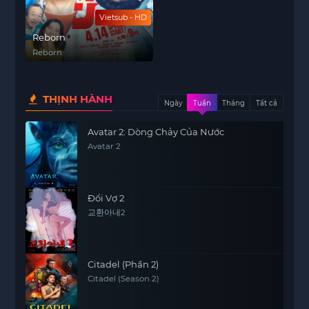
Vietsub - HD
Reborn
Reborn
THỊNH HÀNH
Ngày
Tuần
Tháng
Tất cả
Avatar 2: Dòng Chảy Của Nước
Avatar 2
Đổi Vợ 2
교환아내2
Citadel (Phần 2)
Citadel (Season 2)