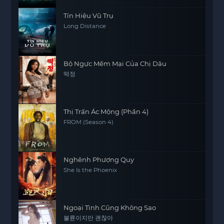
Tín Hiệu Vũ Trụ
Long Distance
Bộ Ngực Mềm Mại Của Chị Dâu
떡정
Thị Trấn Ác Mộng (Phần 4)
FROM (Season 4)
Nghênh Phượng Quy
She Is the Phoenix
Ngoại Tình Cũng Không Sao
불륜이지만 괜찮아