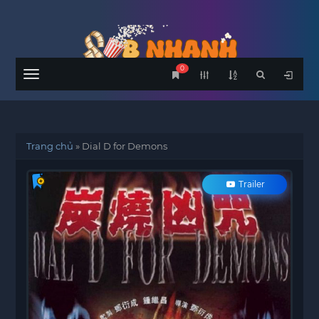
0
Menu
Trang chủ
»
Dial D for Demons
Trailer