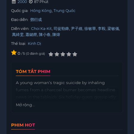
2000
87 Phút
Quốc gia:
Hồng Kông
Trung Quốc
Đạo diễn:
鄧衍成
Diễn viên:
Choi Ka-Kit
司徒勁鋒
尹子維
徐敏華
李鞍
梁敏儀
萬綺雯
蕭鍵鏗
陳小春
陳煒
Thể loại:
Kinh Dị
0
/
0
đánh giá
5
TÓM TẮT PHIM
A young woman’s tragic suicide by inhaling
fumes from a charcoal burner becomes headline
news in the tabloids. Six holiday-goers gossip idly
about the story, unaware that they are on the
Mở rộng...
verge of meeting the same fate.
PHIM HOT