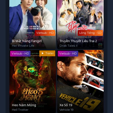
Vietsub - HD
Lồng Tiếng - SD
Bí Mật Nàng Fangirl
Truyền Thuyết Liêu Trai 2
Her Private Life
Drak Tales II
Trailer
Vietsub - HD
Vietsub - HD
Heo Năm Móng
Xe Số 19
Hell Trotter
Vehicle 19