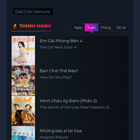
Dial D for Demons
THỊNH HÀNH
Ngày
Tuần
Tháng
Tất cả
Em Gái Phòng Bên 4
The Girl Next Door 4
Bạn Chơi Thế Nào?
How Do You Play?
Minh Châu Kỳ Đàm (Phần 2)
The Secret of the Lost Pearl (Season 2)
Những bác sĩ tài hoa
Hospital Playlist