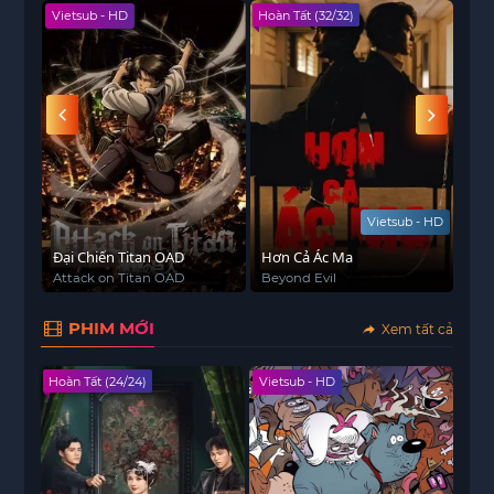
Vietsub - HD
Hoàn Tất (32/32)
Hoàn
Vietsub - HD
ệt
Đại Chiến Titan OAD
Hơn Cả Ác Ma
Vạc
Attack on Titan OAD
Beyond Evil
Not
PHIM MỚI
Xem tất cả
Hoàn Tất (24/24)
Vietsub - HD