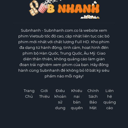
Subnhanh
- Subnhanh.com.co là website xem
phim Vietsub tốc độ cao, cập nhật liên tục các bộ
phim mới nhất với chất lượng Full HD. Kho phim
đa dạng từ hành động, tình cảm, hoạt hình đến
phim bộ Hàn Quốc, Trung Quốc, Âu Mỹ. Giao
diện thân thiện, không quảng cáo làm gián
đoạn trải nghiệm xem phim của bạn. Hãy đồng
hành cùng Subnhanh để không bỏ lỡ bất kỳ siêu
phẩm nào mỗi ngày!
Trang
Giới
Điều
Khiếu
Chính
Liên
Chủ
Thiệu
khoản
nại
Sách
hệ
sử
bản
Bảo
quảng
dụng
quyền
Mật
cáo
×