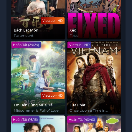
Vietsub - HD
Bách Lạc Môn
Xẻo
Paramount
Fixed
Hoàn Tất (24/24)
Vietsub - HD
Vietsub - HD
Em Đến Cùng Mùa Hè
Lửa Phật
Midsummer is Full of Love
Once Upon a Time in
Vietnam
Hoàn Tất (16/16)
Hoàn Tất (40/40)