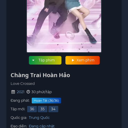
Tập phim
Xem phim
Chàng Trai Hoàn Hảo
Love Crossed
2021
30 phút/tập
Đang phát:
Hoàn Tất (36/36)
Tập mới:
36
35
34
Quốc gia:
Trung Quốc
Đạo diễn:
Đang cập nhật