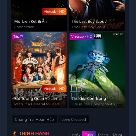
Vietsub - HD
Mối Liên Kết Bí Ẩn
The Last Boy Scout
Connection
The Last Boy Scout
Tập 17
Vietsub - HD
Vietsub - HD
Bắt Tướng Quân Về Làm Áp
Thế Giới Côn Trùng
Trại Phu Quân
Recruit a General to Lead
Life in The Undergrowth
the Troops
Chàng Trai Hoàn Hảo
Love Crossed
THỊNH HÀNH
Ngày
Tuần
Tháng
Tất cả