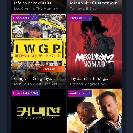
Một bộ phim của Lee
Mặt Khuất Của Tamon-kun
Cronin: Xác ướp
Lee Cronin's The Mummy
Tamon's B-Side
Hoàn Tất (12/12)
Vietsub - HD
Vietsub - HD
Công viên Cổng Tây
Tay đấm tối thượng
Ikebukuro
Megalo Box Phần 2
Ikebukuro West Gate Park
Nomad: Megalo Box 2
Hoàn Tất (14/14)
Vietsub - HD