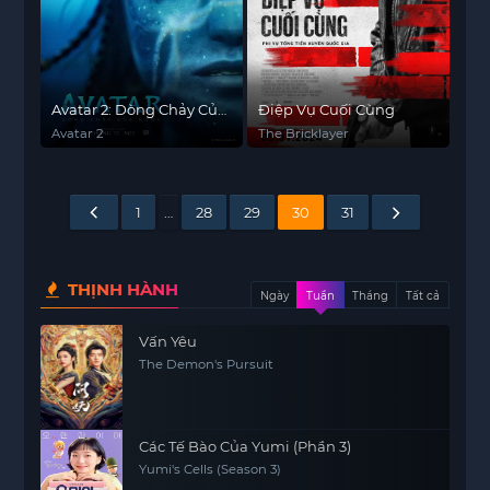
Avatar 2: Dòng Chảy Của
Điệp Vụ Cuối Cùng
Nước
Avatar 2
The Bricklayer
1
…
28
29
30
31
THỊNH HÀNH
Ngày
Tuần
Tháng
Tất cả
Vấn Yêu
The Demon's Pursuit
Các Tế Bào Của Yumi (Phần 3)
Yumi's Cells (Season 3)