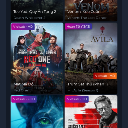
Tee Yod: Quỷ Ăn Tạng 2
Venom: Kèo Cuối
Death Whisperer 2
Venom: The Last Dance
Vietsub - HD
Hoàn Tất (13/13)
Vietsub - HD
Mật Mã Đỏ
Trùm Sát Thủ (Phần 1)
Red One
Mr. Avila (Season 1)
Vietsub - FHD
Vietsub - HD