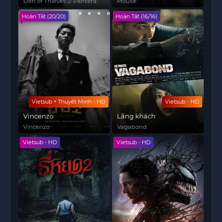
Den of Thieves 2: Pantera
Mouse
Hoàn Tất (20/20)
Hoàn Tất (16/16)
Vietsub + Thuyết Minh - HD
Vietsub - HD
Vincenzo
Lãng khách
Vincenzo
Vagabond
Vietsub - HD
Vietsub - HD