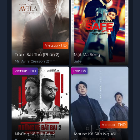
Vietsub - HD
Trùm Sát Thủ (Phần 2)
Mật Mã Sống
Mr. Avila (Season 2)
Safe
Vietsub - HD
Trọn Bộ
Vietsub - FHD
Những Kẻ Bất Bại 2
Mouse Kẻ Săn Người