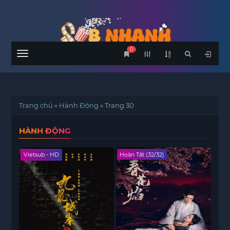
0
Menu
Trang chủ
»
Hành Động
»
Trang 30
HÀNH ĐỘNG
Vietsub - HD
Hoàn Tất (32/32)