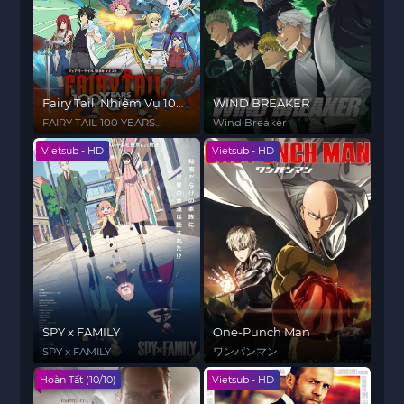
Fairy Tail: Nhiệm Vụ 100
WIND BREAKER
Năm
FAIRY TAIL 100 YEARS
Wind Breaker
QUEST
Vietsub - HD
Vietsub - HD
SPY x FAMILY
One-Punch Man
SPY x FAMILY
ワンパンマン
Hoàn Tất (10/10)
Vietsub - HD