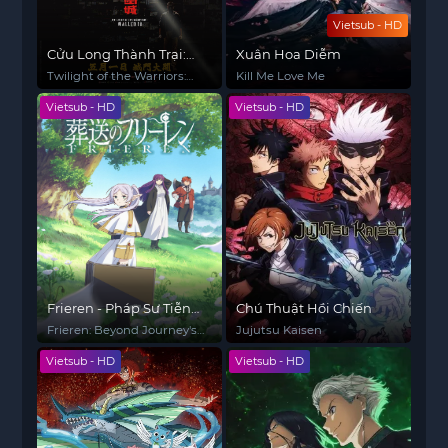
Vietsub - HD
Cửu Long Thành Trại:
Xuân Hoa Diễm
Vây Thành
Twilight of the Warriors:
Kill Me Love Me
Walled In
Vietsub - HD
Vietsub - HD
Frieren - Pháp Sư Tiễn
Chú Thuật Hồi Chiến
Táng
Frieren: Beyond Journey's
Jujutsu Kaisen
End
Vietsub - HD
Vietsub - HD