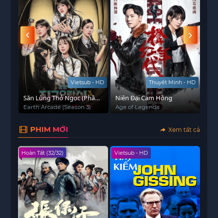
Vietsub - HD
Thuyết Minh - HD
 18
Săn Lùng Thỏ Ngọc (Phần
Niên Đại Cam Hồng
Nữ 
3)
Earth Arcade (Season 3)
Age of Legends
Que
PHIM MỚI
Xem tất cả
Hoàn Tất (32/32)
Vietsub - HD