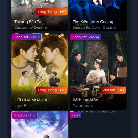
Lồng Tiếng - HD
Trương Bảo Tử
Tìm Kiếm John Gissing
Captain of Destiny
Search For John Gissing
Hoàn Tất (10/10)
Hoàn Tất (24/24)
Lồng Tiếng - HD
Vietsub - HD
LỜI HỨA MÙA HẠ
Bách Lạc Môn
Love Bill
Paramount
Vietsub - HD
Tập 1