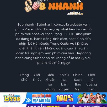
Subnhanh
- Subnhanh.com.co là website xem
phim Vietsub tốc độ cao, cập nhật liên tục các bộ
phim mới nhất với chất lượng Full HD. Kho phim
đa dạng từ hành động, tình cảm, hoạt hình đến
phim bộ Hàn Quốc, Trung Quốc, Âu Mỹ. Giao
diện thân thiện, không quảng cáo làm gián
đoạn trải nghiệm xem phim của bạn. Hãy đồng
hành cùng Subnhanh để không bỏ lỡ bất kỳ siêu
phẩm nào mỗi ngày!
Trang
Giới
Điều
Khiếu
Chính
Liên
Chủ
Thiệu
khoản
nại
Sách
hệ
sử
bản
Bảo
quảng
dụng
quyền
Mật
cáo
×