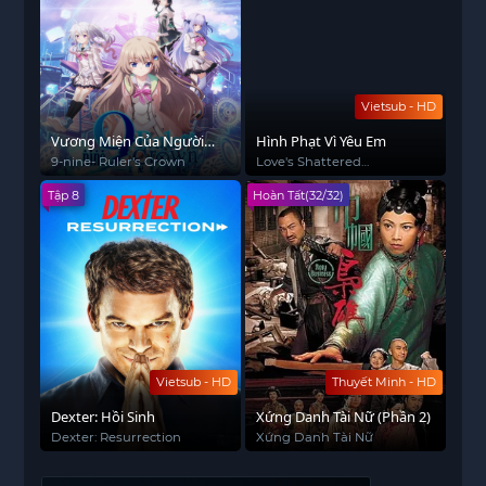
Vietsub - HD
Vương Miện Của Người
Hình Phạt Vì Yêu Em
Thống Trị
9-nine- Ruler's Crown
Love's Shattered
Reflections
Tập 8
Hoàn Tất(32/32)
Vietsub - HD
Thuyết Minh - HD
Dexter: Hồi Sinh
Xứng Danh Tài Nữ (Phần 2)
Dexter: Resurrection
Xứng Danh Tài Nữ