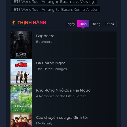
BTS World Tour ‘Arirang’ in Busan: Live Viewing
BTS World Tour ‘Arirang’ tại Busan: Xem trực tiếp
THỊNH HÀNH
Ngày
Tuần
Tháng
Tất cả
Bagheera
Bagheera
Ba Chàng Ngốc
The Three Stooges
Khu Rừng Nhỏ Của Hai Người
A Romance of the Little Forest
Câu chuyện của gia đình tôi
My Family