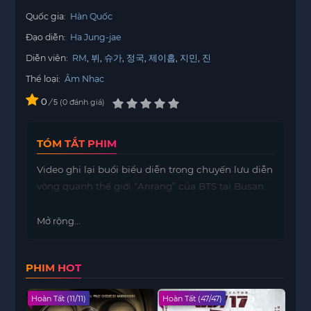
Quốc gia:
Hàn Quốc
Đạo diễn:
Ha Jung-jae
Diễn viên:
RM
뷔
슈가
정국
제이홉
지민
진
Thể loại:
Âm Nhạc
0
/
0
đánh giá
5
TÓM TẮT PHIM
Video ghi lại buổi biểu diễn trong chuyến lưu diễn
vòng quanh thế giới “Arirang” của BTS tại Busan.
Mở rộng...
PHIM HOT
Hoàn Tất (11/11)
Hoàn Tất (47/47)
Hoàn