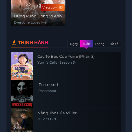
Vietsub - HD
Đừng Rung Động Vì Anh
Everyone Loves Me
THỊNH HÀNH
Ngày
Tuần
Tháng
Tất cả
Các Tế Bào Của Yumi (Phần 3)
Yumi's Cells (Season 3)
iPossessed
iPossessed
Nàng Thơ Của Miller
Miller's Girl