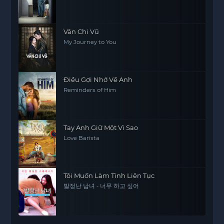
Vân Chi Vũ
My Journey to You
Điều Gợi Nhớ Về Anh
Reminders of Him
Tay Anh Giữ Một Vì Sao
Love Barista
Tôi Muốn Làm Tình Liên Tục
발정난 남녀 - 너무 하고 싶어