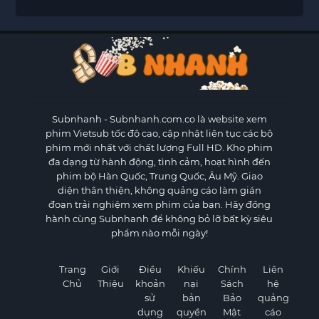
Subnhanh
- Subnhanh.com.co là website xem
phim Vietsub tốc độ cao, cập nhật liên tục các bộ
phim mới nhất với chất lượng Full HD. Kho phim
đa dạng từ hành động, tình cảm, hoạt hình đến
phim bộ Hàn Quốc, Trung Quốc, Âu Mỹ. Giao
diện thân thiện, không quảng cáo làm gián
đoạn trải nghiệm xem phim của bạn. Hãy đồng
hành cùng Subnhanh để không bỏ lỡ bất kỳ siêu
phẩm nào mỗi ngày!
Trang
Giới
Điều
Khiếu
Chính
Liên
Chủ
Thiệu
khoản
nại
Sách
hệ
sử
bản
Bảo
quảng
dụng
quyền
Mật
cáo