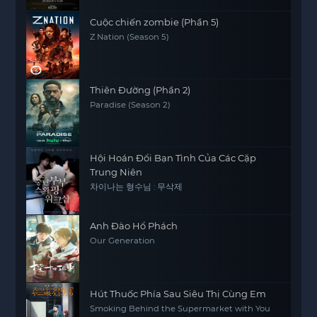
Cuộc chiến zombie (Phần 5)
Z Nation (Season 5)
Thiên Đường (Phần 2)
Paradise (Season 2)
Hội Hoán Đổi Bạn Tình Của Các Cặp
Trung Niên
차이나는 형수님 : 무삭제
Anh Đào Hổ Phách
Our Generation
Hút Thuốc Phía Sau Siêu Thị Cùng Em
Smoking Behind the Supermarket with You