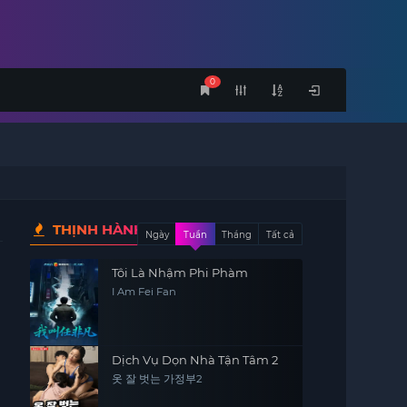
0
THỊNH HÀNH
Ngày
Tuần
Tháng
Tất cả
Tôi Là Nhậm Phi Phàm
I Am Fei Fan
Dịch Vụ Dọn Nhà Tận Tâm 2
옷 잘 벗는 가정부2