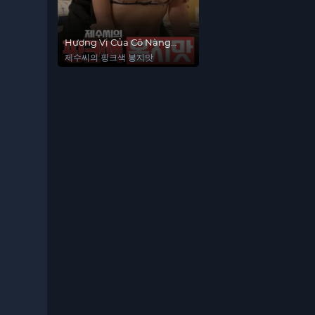
Hương Vị Của Cô Nàng
Tuổi 18
제수씨의 핑크색 봉지맛