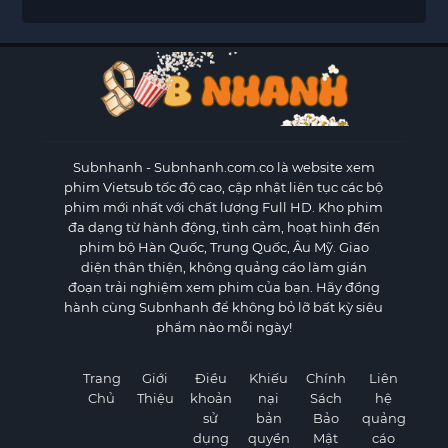
Subnhanh
- Subnhanh.com.co là website xem
phim Vietsub tốc độ cao, cập nhật liên tục các bộ
phim mới nhất với chất lượng Full HD. Kho phim
đa dạng từ hành động, tình cảm, hoạt hình đến
phim bộ Hàn Quốc, Trung Quốc, Âu Mỹ. Giao
diện thân thiện, không quảng cáo làm gián
đoạn trải nghiệm xem phim của bạn. Hãy đồng
hành cùng Subnhanh để không bỏ lỡ bất kỳ siêu
phẩm nào mỗi ngày!
Trang
Giới
Điều
Khiếu
Chính
Liên
Chủ
Thiệu
khoản
nại
Sách
hệ
sử
bản
Bảo
quảng
dụng
quyền
Mật
cáo