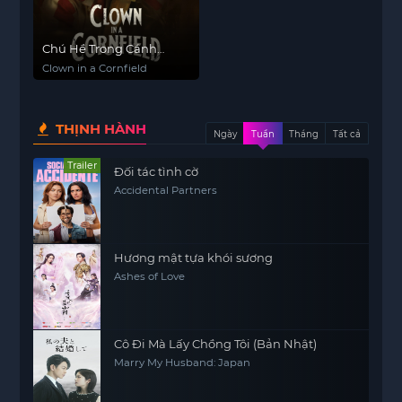
Chú Hề Trong Cánh
Đồng Ngô
Clown in a Cornfield
THỊNH HÀNH
Ngày
Tuần
Tháng
Tất cả
Trailer
Đối tác tình cờ
Accidental Partners
Hương mật tựa khói sương
Ashes of Love
Cô Đi Mà Lấy Chồng Tôi (Bản Nhật)
Marry My Husband: Japan