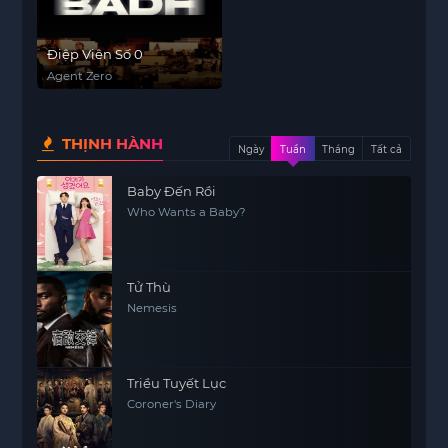
Điệp Viên Số 0
Agent Zero
THỊNH HÀNH
Ngày
Tuần
Tháng
Tất cả
Baby Đến Rồi
Who Wants a Baby?
Tử Thù
Nemesis
Triều Tuyết Lục
Coroner's Diary