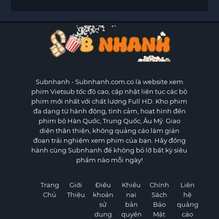
Subnhanh
- Subnhanh.com.co là website xem
phim Vietsub tốc độ cao, cập nhật liên tục các bộ
phim mới nhất với chất lượng Full HD. Kho phim
đa dạng từ hành động, tình cảm, hoạt hình đến
phim bộ Hàn Quốc, Trung Quốc, Âu Mỹ. Giao
diện thân thiện, không quảng cáo làm gián
đoạn trải nghiệm xem phim của bạn. Hãy đồng
hành cùng Subnhanh để không bỏ lỡ bất kỳ siêu
phẩm nào mỗi ngày!
Trang
Giới
Điều
Khiếu
Chính
Liên
Chủ
Thiệu
khoản
nại
Sách
hệ
sử
bản
Bảo
quảng
dụng
quyền
Mật
cáo