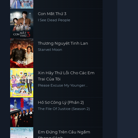
Con Mắt Thứ 3
I See Dead People
Thương Nguyệt Tinh Lan
Starveil Moon
Xin Hãy Thứ Lỗi Cho Các Em
Trai Của Tôi
Please Excuse My Younger
Brothers
Hồ Sơ Công Lý (Phần 2)
The File Of Justice (Season 2)
Em Đứng Trên Cầu Ngắm