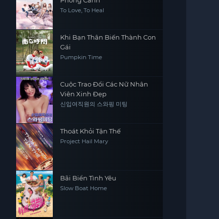
Phong Cảnh
To Love, To Heal
Khi Bạn Thân Biến Thành Con
Gái
Pumpkin Time
Cuộc Trao Đổi Các Nữ Nhân
Viên Xinh Đẹp
신입여직원의 스와핑 미팅
Thoát Khỏi Tận Thế
Project Hail Mary
Bãi Biển Tình Yêu
Slow Boat Home