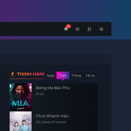
0
THỊNH HÀNH
Ngày
Tuần
Tháng
Tất cả
Bóng Ma Báo Thù
M.I.A.
Chúc Khanh Hảo
My Sassy Princess