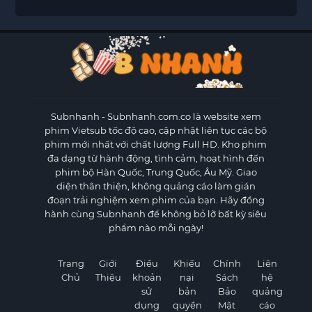
Subnhanh
- Subnhanh.com.co là website xem
phim Vietsub tốc độ cao, cập nhật liên tục các bộ
phim mới nhất với chất lượng Full HD. Kho phim
đa dạng từ hành động, tình cảm, hoạt hình đến
phim bộ Hàn Quốc, Trung Quốc, Âu Mỹ. Giao
diện thân thiện, không quảng cáo làm gián
đoạn trải nghiệm xem phim của bạn. Hãy đồng
hành cùng Subnhanh để không bỏ lỡ bất kỳ siêu
phẩm nào mỗi ngày!
Trang
Giới
Điều
Khiếu
Chính
Liên
Chủ
Thiệu
khoản
nại
Sách
hệ
sử
bản
Bảo
quảng
dụng
quyền
Mật
cáo