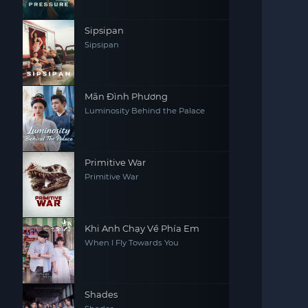
Sipsipan
Sipsipan
Mãn Đình Phương
Luminosity Behind the Palace
Primitive War
Primitive War
Khi Anh Chạy Về Phía Em
When I Fly Towards You
Shades