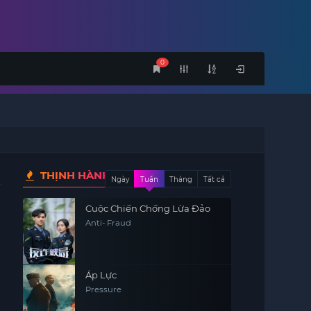
0
THỊNH HÀNH
Ngày
Tuần
Tháng
Tất cả
Cuộc Chiến Chống Lừa Đảo
Anti- Fraud
Áp Lực
Pressure