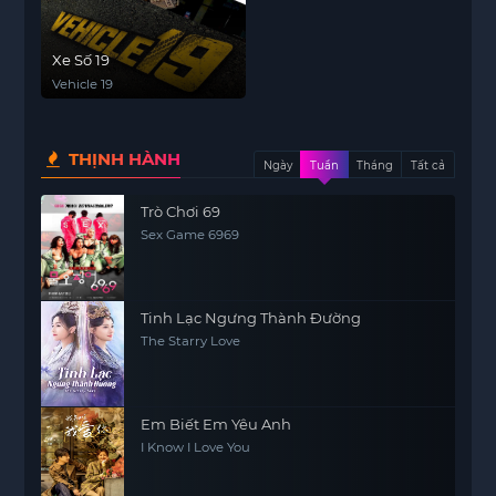
Xe Số 19
Vehicle 19
THỊNH HÀNH
Ngày
Tuần
Tháng
Tất cả
Trò Chơi 69
Sex Game 6969
Tinh Lạc Ngưng Thành Đường
The Starry Love
Em Biết Em Yêu Anh
I Know I Love You