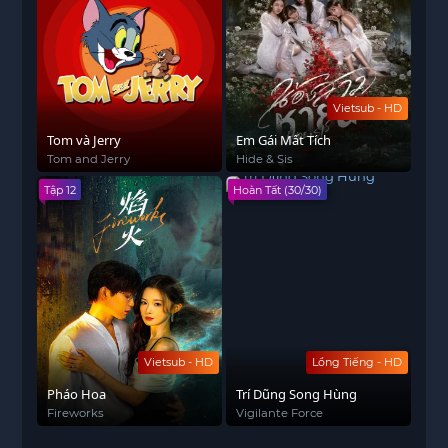
Vietsub - HD
Tom và Jerry
Em Gái Mất Tích
Tom and Jerry
Hide & Sis
Tập 12
Hoàn Tất (30/30)
Vietsub - HD
Lồng Tiếng - HD
Pháo Hoa
Trí Dũng Song Hùng
Fireworks
Vigilante Force