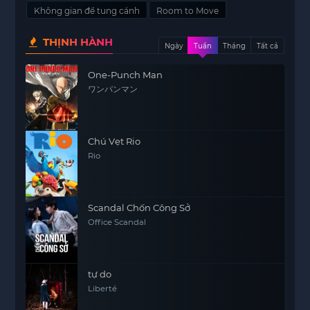
Không gian để tung cánh
Room to Move
THỊNH HÀNH
Ngày
Tuần
Tháng
Tất cả
One-Punch Man
ワンパンマン
Chú Vẹt Rio
Rio
Scandal Chốn Công Sở
Office Scandal
tự do
Liberté