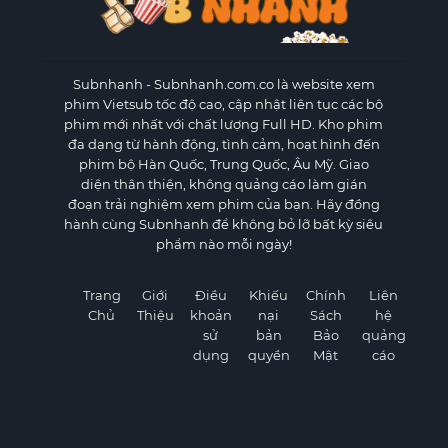
Subnhanh
- Subnhanh.com.co là website xem
phim Vietsub tốc độ cao, cập nhật liên tục các bộ
phim mới nhất với chất lượng Full HD. Kho phim
đa dạng từ hành động, tình cảm, hoạt hình đến
phim bộ Hàn Quốc, Trung Quốc, Âu Mỹ. Giao
diện thân thiện, không quảng cáo làm gián
đoạn trải nghiệm xem phim của bạn. Hãy đồng
hành cùng Subnhanh để không bỏ lỡ bất kỳ siêu
phẩm nào mỗi ngày!
Trang
Giới
Điều
Khiếu
Chính
Liên
Chủ
Thiệu
khoản
nại
Sách
hệ
sử
bản
Bảo
quảng
dụng
quyền
Mật
cáo
×
×