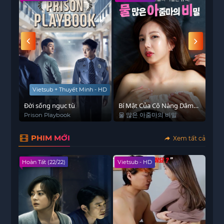
 - HD
Vietsub + Thuyết Minh - HD
Đời sống ngục tù
Bí Mật Của Cô Nàng Dâm
Thợ
Đãng
Prison Playbook
물 많은 아줌마의 비밀
Hun
PHIM MỚI
Xem tất cả
Hoàn Tất (22/22)
Vietsub - HD