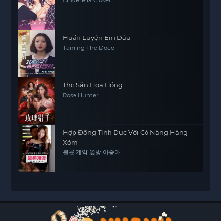
Cinderella Closet
Huấn Luyện Em Dâu
Taming The Dodo
Thợ Săn Hoa Hồng
Rose Hunter
Hợp Đồng Tình Dục Với Cô Nàng Hàng
Xóm
불륜 계약 옆방 아줌마