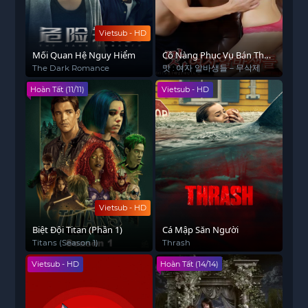
Vietsub - HD
Mối Quan Hệ Nguy Hiểm
Cô Nàng Phục Vụ Bán Thời
Gian
The Dark Romance
맛 : 여자 알바생들 – 무삭제
Hoàn Tất (11/11)
Vietsub - HD
Vietsub - HD
Biệt Đội Titan (Phần 1)
Cá Mập Săn Người
Titans (Season 1)
Thrash
Vietsub - HD
Hoàn Tất (14/14)