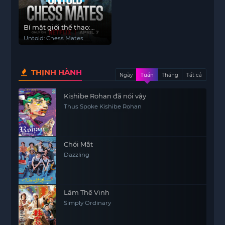
Bí mật giới thể thao:
Chiếu hết
Untold: Chess Mates
THỊNH HÀNH
Ngày
Tuần
Tháng
Tất cả
Kishibe Rohan đã nói vậy
Thus Spoke Kishibe Rohan
Chói Mắt
Dazzling
Lâm Thế Vinh
Simply Ordinary