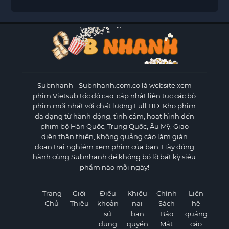
Subnhanh
- Subnhanh.com.co là website xem
phim Vietsub tốc độ cao, cập nhật liên tục các bộ
phim mới nhất với chất lượng Full HD. Kho phim
đa dạng từ hành động, tình cảm, hoạt hình đến
phim bộ Hàn Quốc, Trung Quốc, Âu Mỹ. Giao
diện thân thiện, không quảng cáo làm gián
đoạn trải nghiệm xem phim của bạn. Hãy đồng
hành cùng Subnhanh để không bỏ lỡ bất kỳ siêu
phẩm nào mỗi ngày!
Trang
Giới
Điều
Khiếu
Chính
Liên
Chủ
Thiệu
khoản
nại
Sách
hệ
sử
bản
Bảo
quảng
dụng
quyền
Mật
cáo