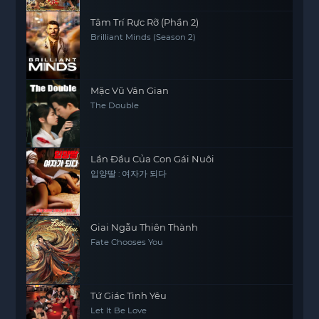
Tâm Trí Rực Rỡ (Phần 2)
Brilliant Minds (Season 2)
Mặc Vũ Vân Gian
The Double
Lần Đầu Của Con Gái Nuôi
입양딸 : 여자가 되다
Giai Ngẫu Thiên Thành
Fate Chooses You
Tứ Giác Tình Yêu
Let It Be Love