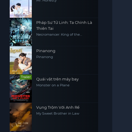
Mr. Honesty
Pháp Sư Tử Linh: Ta Chính Là
Thiên Tai
Necromancer: King of the
Scourge
Pinanong
Pinanong
Trailer
Quái vật trên máy bay
Monster on a Plane
Vụng Trộm Với Anh Rể
My Sweet Brother in Law