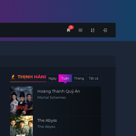
0
THỊNH HÀNH
Ngày
Tuần
Tháng
Tất cả
Hoàng Thành Quỷ Án
Mortal Schemes
The Abyss
The Abyss