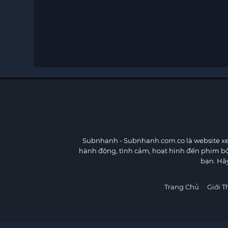
Subnhanh
- Subnhanh.com.co là website xe
hành động, tình cảm, hoạt hình đến phim b
bạn. Hã
Trang Chủ
Giới T