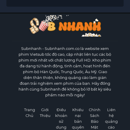
Subnhanh
- Subnhanh.com.co là website xem
phim Vietsub tốc độ cao, cập nhật liên tục các bộ
phim mới nhất với chất lượng Full HD. Kho phim
đa dạng từ hành động, tình cảm, hoạt hình đến
phim bộ Hàn Quốc, Trung Quốc, Âu Mỹ. Giao
diện thân thiện, không quảng cáo làm gián
đoạn trải nghiệm xem phim của bạn. Hãy đồng
hành cùng Subnhanh để không bỏ lỡ bất kỳ siêu
phẩm nào mỗi ngày!
Trang
Giới
Điều
Khiếu
Chính
Liên
Chủ
Thiệu
khoản
nại
Sách
hệ
sử
bản
Bảo
quảng
dụng
quyền
Mật
cáo