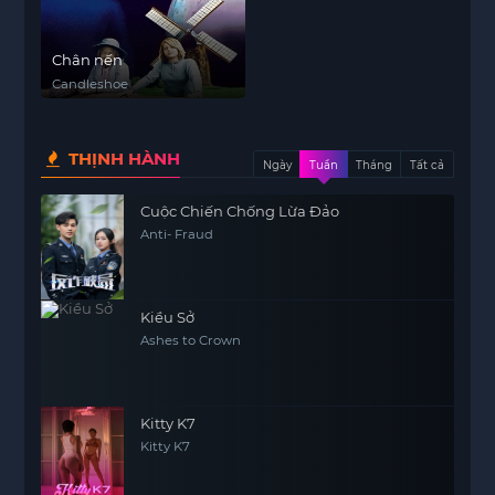
Chân nến
Candleshoe
THỊNH HÀNH
Ngày
Tuần
Tháng
Tất cả
Cuộc Chiến Chống Lừa Đảo
Anti- Fraud
Kiều Sở
Ashes to Crown
Kitty K7
Kitty K7