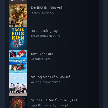
Em Biết Em Yêu Anh
I Know I Love You
Ba Lần Trắng Tay
Three Times Nothing
Tạm Biệt, Lara
Goodbye, Lara
Những Nhà Diễn Giải Trẻ
Young Deductionists
Người Giữ Đèn Ở Chùa Ký Cốt
LightKeeper of Jigu Temple