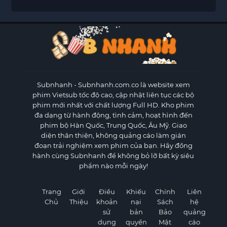
Subnhanh
- Subnhanh.com.co là website xem
phim Vietsub tốc độ cao, cập nhật liên tục các bộ
phim mới nhất với chất lượng Full HD. Kho phim
đa dạng từ hành động, tình cảm, hoạt hình đến
phim bộ Hàn Quốc, Trung Quốc, Âu Mỹ. Giao
diện thân thiện, không quảng cáo làm gián
đoạn trải nghiệm xem phim của bạn. Hãy đồng
hành cùng Subnhanh để không bỏ lỡ bất kỳ siêu
phẩm nào mỗi ngày!
Trang
Giới
Điều
Khiếu
Chính
Liên
Chủ
Thiệu
khoản
nại
Sách
hệ
sử
bản
Bảo
quảng
dụng
quyền
Mật
cáo