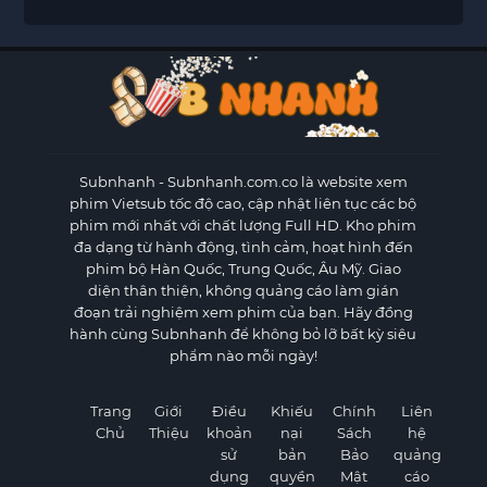
Subnhanh
- Subnhanh.com.co là website xem
phim Vietsub tốc độ cao, cập nhật liên tục các bộ
phim mới nhất với chất lượng Full HD. Kho phim
đa dạng từ hành động, tình cảm, hoạt hình đến
phim bộ Hàn Quốc, Trung Quốc, Âu Mỹ. Giao
diện thân thiện, không quảng cáo làm gián
đoạn trải nghiệm xem phim của bạn. Hãy đồng
hành cùng Subnhanh để không bỏ lỡ bất kỳ siêu
phẩm nào mỗi ngày!
Trang
Giới
Điều
Khiếu
Chính
Liên
Chủ
Thiệu
khoản
nại
Sách
hệ
sử
bản
Bảo
quảng
dụng
quyền
Mật
cáo