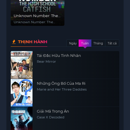
Unknown Number: The
High School Catfish
Unknown Number: The
High School Catfish
THỊNH HÀNH
Ngày
Tuần
Tháng
Tất cả
Tái Đắc Hữu Tình Nhân
Rear Mirror
Những Ông Bố Của Ma Ri
Marie and Her Three Daddies
Giải Mã Trọng Án
Case X Decoded