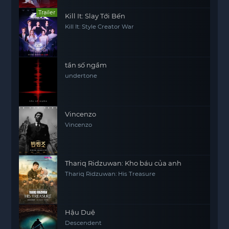
Trailer
Kill It: Slay Tới Bến
Kill It: Style Creator War
tần số ngầm
undertone
Vincenzo
Vincenzo
Thariq Ridzuwan: Kho báu của anh
Thariq Ridzuwan: His Treasure
Hậu Duệ
Descendent