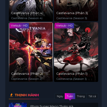
Castlevania (Phần 4)
Castlevania (Phần 3)
Castlevania (Season 4)
Castlevania (Season 3)
Vietsub - HD
Vietsub - HD
Castlevania (Phần 2)
Castlevania (Phần 1)
Castlevania (Season 2)
Castlevania (Season 1)
THỊNH HÀNH
Ngày
Tuần
Tháng
Tất cả
Phim Super Mario Thiên Hà