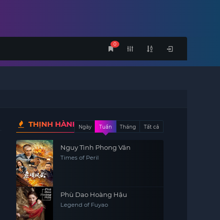
0
THỊNH HÀNH
Ngày
Tuần
Tháng
Tất cả
Nguy Tình Phong Vân
Times of Peril
Phù Dao Hoàng Hậu
Legend of Fuyao