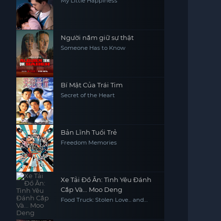
My Little Happiness
Người nắm giữ sự thật
Someone Has to Know
Bí Mật Của Trái Tim
Secret of the Heart
Bản Lĩnh Tuổi Trẻ
Freedom Memories
Xe Tải Đồ Ăn: Tình Yêu Đánh
Cắp Và... Moo Deng
Food Truck: Stolen Love... and
Moo Deng