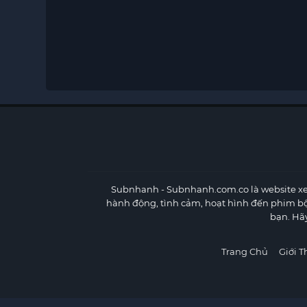
Subnhanh
- Subnhanh.com.co là website xe
hành động, tình cảm, hoạt hình đến phim b
bạn. Hã
Trang Chủ
Giới T