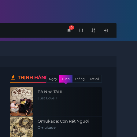
0
THỊNH HÀNH
Ngày
Tuần
Tháng
Tất cả
Bà Nhà Tôi II
Just Love II
Omukade: Con Rết Người
Omukade