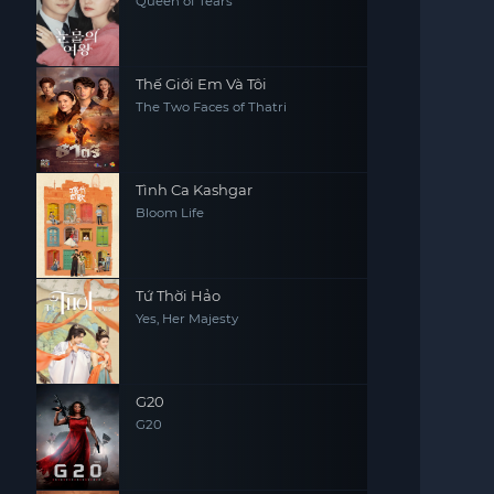
Queen of Tears
Thế Giới Em Và Tôi
The Two Faces of Thatri
Tình Ca Kashgar
Bloom Life
Tứ Thời Hảo
Yes, Her Majesty
G20
G20