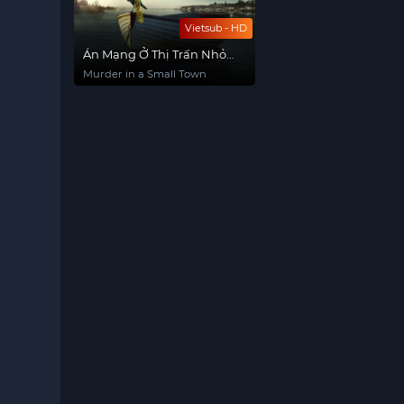
Vietsub - HD
Án Mạng Ở Thị Trấn Nhỏ
(Phần 1)
Murder in a Small Town