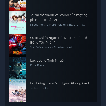
Tôi đã trở thành vai chính của một bộ
phim BL (Phần 2)
I Became the Main Role of a BL Drama
(Season 2)
Cuộc Chiến Ngân Hà: Maul - Chúa Tể
Bóng Tối (Phần 1)
Star Wars: Maul - Shadow Lord
Lực Lượng Tinh Nhuệ
Elite Force
Em Đứng Trên Cầu Ngắm Phong Cảnh
To Love, To Heal