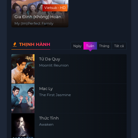
Vietsub - HD
Gia Đình (Không) Hoàn
Hảo Của Tôi
My (Im)Perfect Family
THỊNH HÀNH
Ngày
Tuần
Tháng
Tất cả
Tử Dạ Quy
Moonlit Reunion
Mạc Ly
The First Jasmine
Thức Tỉnh
Awaken