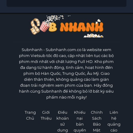
Subnhanh
- Subnhanh.com.co là website xem
phim Vietsub tốc độ cao, cập nhật liên tục các bộ
phim mới nhất với chất lượng Full HD. Kho phim
đa dạng từ hành động, tình cảm, hoạt hình đến
phim bộ Hàn Quốc, Trung Quốc, Âu Mỹ. Giao
diện thân thiện, không quảng cáo làm gián
đoạn trải nghiệm xem phim của bạn. Hãy đồng
hành cùng Subnhanh để không bỏ lỡ bất kỳ siêu
phẩm nào mỗi ngày!
Trang
Giới
Điều
Khiếu
Chính
Liên
Chủ
Thiệu
khoản
nại
Sách
hệ
sử
bản
Bảo
quảng
dụng
quyền
Mật
cáo