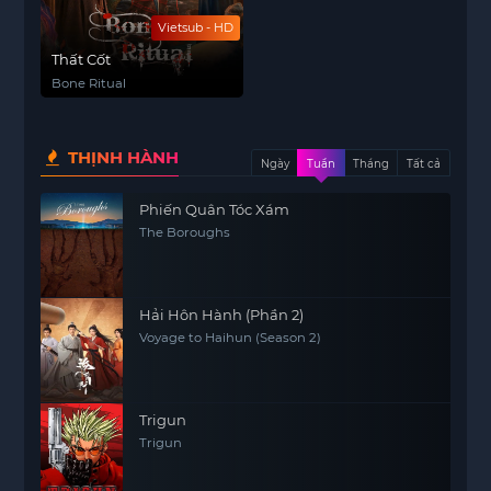
Vietsub - HD
Thất Cốt
Bone Ritual
THỊNH HÀNH
Ngày
Tuần
Tháng
Tất cả
Phiến Quân Tóc Xám
The Boroughs
Hải Hôn Hành (Phần 2)
Voyage to Haihun (Season 2)
Trigun
Trigun