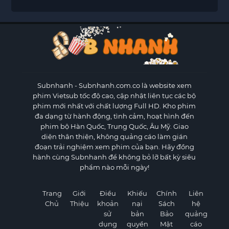
Subnhanh
- Subnhanh.com.co là website xem
phim Vietsub tốc độ cao, cập nhật liên tục các bộ
phim mới nhất với chất lượng Full HD. Kho phim
đa dạng từ hành động, tình cảm, hoạt hình đến
phim bộ Hàn Quốc, Trung Quốc, Âu Mỹ. Giao
diện thân thiện, không quảng cáo làm gián
đoạn trải nghiệm xem phim của bạn. Hãy đồng
hành cùng Subnhanh để không bỏ lỡ bất kỳ siêu
phẩm nào mỗi ngày!
Trang
Giới
Điều
Khiếu
Chính
Liên
Chủ
Thiệu
khoản
nại
Sách
hệ
sử
bản
Bảo
quảng
dụng
quyền
Mật
cáo