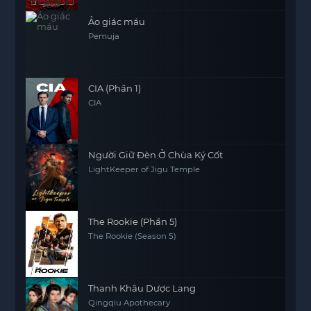
Ảo giác máu
Pemuja
CIA (Phần 1)
CIA
Người Giữ Đèn Ở Chùa Ký Cốt
LightKeeper of Jigu Temple
The Rookie (Phần 5)
The Rookie (Season 5)
Thanh Khâu Dược Lang
Qingqiu Apothecary