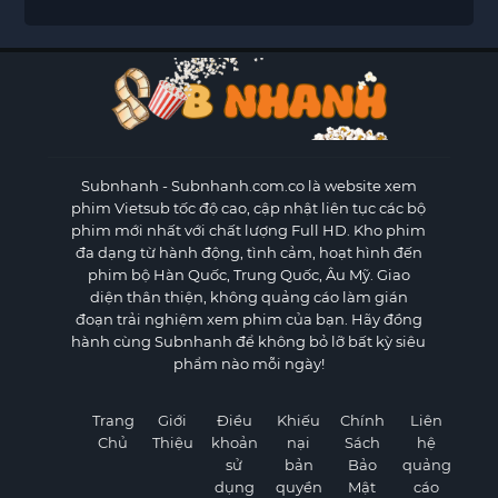
Subnhanh
- Subnhanh.com.co là website xem
phim Vietsub tốc độ cao, cập nhật liên tục các bộ
phim mới nhất với chất lượng Full HD. Kho phim
đa dạng từ hành động, tình cảm, hoạt hình đến
phim bộ Hàn Quốc, Trung Quốc, Âu Mỹ. Giao
diện thân thiện, không quảng cáo làm gián
đoạn trải nghiệm xem phim của bạn. Hãy đồng
hành cùng Subnhanh để không bỏ lỡ bất kỳ siêu
phẩm nào mỗi ngày!
Trang
Giới
Điều
Khiếu
Chính
Liên
Chủ
Thiệu
khoản
nại
Sách
hệ
sử
bản
Bảo
quảng
dụng
quyền
Mật
cáo