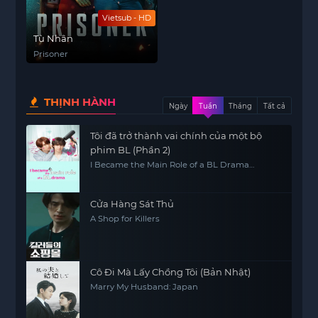
Vietsub - HD
Tù Nhân
Prisoner
THỊNH HÀNH
Ngày
Tuần
Tháng
Tất cả
Tôi đã trở thành vai chính của một bộ
phim BL (Phần 2)
I Became the Main Role of a BL Drama
(Season 2)
Cửa Hàng Sát Thủ
A Shop for Killers
Cô Đi Mà Lấy Chồng Tôi (Bản Nhật)
Marry My Husband: Japan