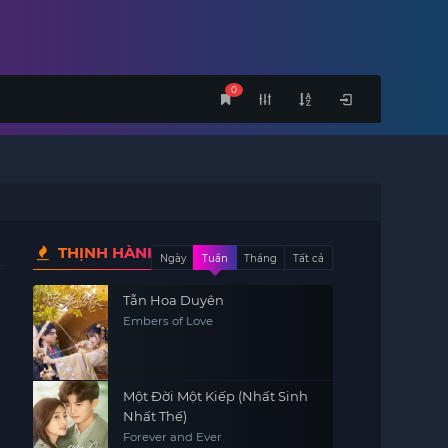
0
THỊNH HÀNH
Ngày
Tuần
Tháng
Tất cả
Tẫn Hoa Duyên
Embers of Love
Một Đời Một Kiếp (Nhất Sinh
Nhất Thế)
Forever and Ever