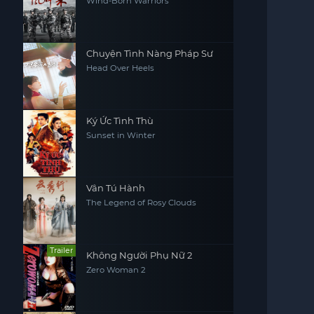
Wind-Born Warriors
Chuyện Tình Nàng Pháp Sư
Head Over Heels
Ký Ức Tình Thù
Sunset in Winter
Vân Tú Hành
The Legend of Rosy Clouds
Trailer
Không Người Phụ Nữ 2
Zero Woman 2