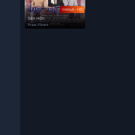
Vietsub - HD
Săn Hồn
Praai Pikart