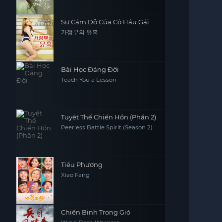
Sự Cám Dỗ Của Cô Hầu Gái
가정부의 유혹
Bài Học Đáng Đời
Teach You a Lesson
Tuyệt Thế Chiến Hồn (Phần 2)
Peerless Battle Spirit (Season 2)
Tiểu Phương
Xiao Fang
Chiến Binh Trong Gió