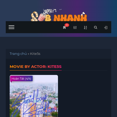
0
Menu
Trang chủ
»
Kite5s
MOVIE BY ACTOR: KITE5S
Hoàn Tất (4/4)