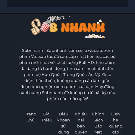
Subnhanh
- Subnhanh.com.co là website xem
phim Vietsub tốc độ cao, cập nhật liên tục các bộ
phim mới nhất với chất lượng Full HD. Kho phim
đa dạng từ hành động, tình cảm, hoạt hình đến
phim bộ Hàn Quốc, Trung Quốc, Âu Mỹ. Giao
diện thân thiện, không quảng cáo làm gián
đoạn trải nghiệm xem phim của bạn. Hãy đồng
hành cùng Subnhanh để không bỏ lỡ bất kỳ siêu
phẩm nào mỗi ngày!
Trang
Giới
Điều
Khiếu
Chính
Liên
Chủ
Thiệu
khoản
nại
Sách
hệ
sử
bản
Bảo
quảng
dụng
quyền
Mật
cáo