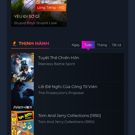
Lồng Tiếng - HD
YÊU ĐI SỢ GÌ
Stupid Boys Stupid Love
THỊNH HÀNH
Ngày
Tuần
Tháng
Tất cả
Tuyệt Thế Chiến Hồn
Peerless Battle Spirit
Lời Đề Nghị Của Công Tố Viên
The Prosecutor's Proposal
Tom And Jerry Collections (1950)
Tom And Jerry Collections (1950)