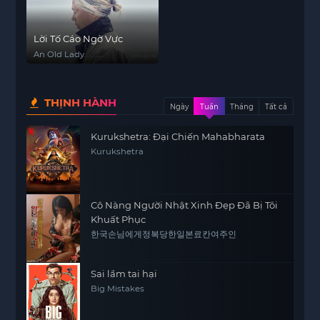
Lời Tố Cáo Ngờ Vực
An Old Lady
THỊNH HÀNH
Ngày
Tuần
Tháng
Tất cả
Kurukshetra: Đại Chiến Mahabharata
Kurukshetra
Cô Nàng Người Nhật Xinh Đẹp Đã Bị Tôi
Khuất Phục
한국손님에게정복당한일본료칸여주인
Sai lầm tai hại
Big Mistakes