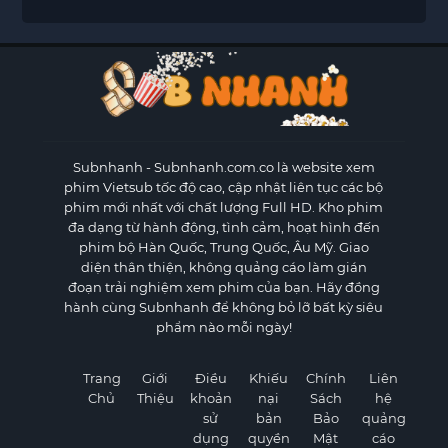
Subnhanh
- Subnhanh.com.co là website xem
phim Vietsub tốc độ cao, cập nhật liên tục các bộ
phim mới nhất với chất lượng Full HD. Kho phim
đa dạng từ hành động, tình cảm, hoạt hình đến
phim bộ Hàn Quốc, Trung Quốc, Âu Mỹ. Giao
diện thân thiện, không quảng cáo làm gián
đoạn trải nghiệm xem phim của bạn. Hãy đồng
hành cùng Subnhanh để không bỏ lỡ bất kỳ siêu
phẩm nào mỗi ngày!
Trang
Giới
Điều
Khiếu
Chính
Liên
Chủ
Thiệu
khoản
nại
Sách
hệ
sử
bản
Bảo
quảng
dụng
quyền
Mật
cáo