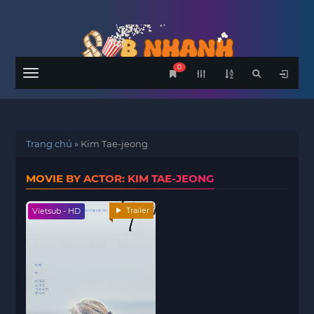
0
Menu
Trang chủ
»
Kim Tae-jeong
MOVIE BY ACTOR: KIM TAE-JEONG
Trailer
Vietsub - HD