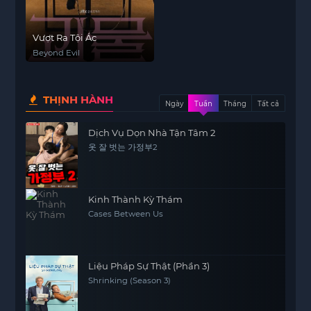
Vượt Ra Tội Ác
Beyond Evil
THỊNH HÀNH
Ngày
Tuần
Tháng
Tất cả
Dịch Vụ Dọn Nhà Tận Tâm 2
옷 잘 벗는 가정부2
Kinh Thành Kỳ Thám
Cases Between Us
Liệu Pháp Sự Thật (Phần 3)
Shrinking (Season 3)