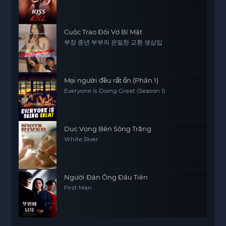
Cuộc Trao Đổi Vợ Bí Mật
부장 중년 부부의 은밀한 교환 생삽입
Mọi người đều rất ổn (Phần 1)
Everyone Is Doing Great (Season 1)
Dục Vọng Bên Sông Trắng
White River
Người Đàn Ông Đầu Tiên
First Man