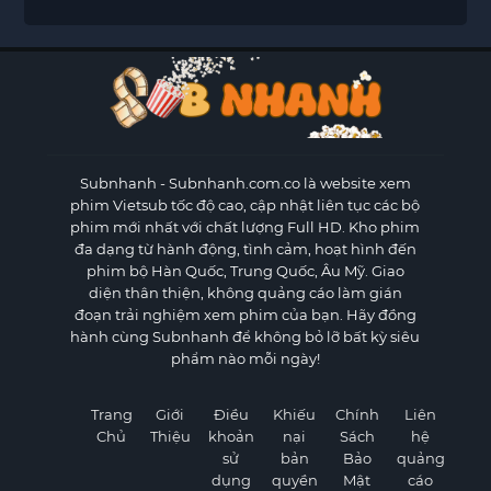
Subnhanh
- Subnhanh.com.co là website xem
phim Vietsub tốc độ cao, cập nhật liên tục các bộ
phim mới nhất với chất lượng Full HD. Kho phim
đa dạng từ hành động, tình cảm, hoạt hình đến
phim bộ Hàn Quốc, Trung Quốc, Âu Mỹ. Giao
diện thân thiện, không quảng cáo làm gián
đoạn trải nghiệm xem phim của bạn. Hãy đồng
hành cùng Subnhanh để không bỏ lỡ bất kỳ siêu
phẩm nào mỗi ngày!
Trang
Giới
Điều
Khiếu
Chính
Liên
Chủ
Thiệu
khoản
nại
Sách
hệ
sử
bản
Bảo
quảng
dụng
quyền
Mật
cáo