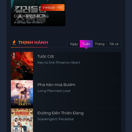
Vietsub - HD
Cửa Hàng Sát Thủ
A Shop for Killers
THỊNH HÀNH
Ngày
Tuần
Tháng
Tất cả
Tước Cốt
Key to the Phoenix Heart
Phá Kén Hoá Bướm
Long Planned Love
Đường Đến Thiên Đàng
Scavengers' Paradise