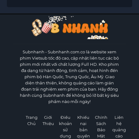
Subnhanh
- Subnhanh.com.co là website xem
phim Vietsub tốc độ cao, cập nhật liên tục các bộ
phim mới nhất với chất lượng Full HD. Kho phim
đa dạng từ hành động, tình cảm, hoạt hình đến
phim bộ Hàn Quốc, Trung Quốc, Âu Mỹ. Giao
diện thân thiện, không quảng cáo làm gián
đoạn trải nghiệm xem phim của bạn. Hãy đồng
hành cùng Subnhanh để không bỏ lỡ bất kỳ siêu
phẩm nào mỗi ngày!
Trang
Giới
Điều
Khiếu
Chính
Liên
Chủ
Thiệu
khoản
nại
Sách
hệ
sử
bản
Bảo
quảng
dụng
quyền
Mật
cáo