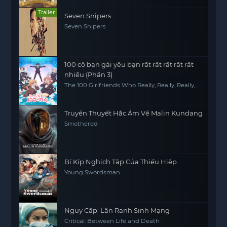
Trailer
Seven Snipers
Seven Snipers
100 cô bạn gái yêu bạn rất rất rất rất rất
nhiều (Phần 3)
The 100 Girlfriends Who Really, Really, Really,
Really, REALLY Love You (Season 3)
Truyền Thuyết Hắc Ám Về Malin Kundang
Smothered
Bí Kíp Nghịch Tập Của Thiếu Hiệp
Young Swordsman
Nguy Cấp: Lằn Ranh Sinh Mạng
Critical: Between Life and Death