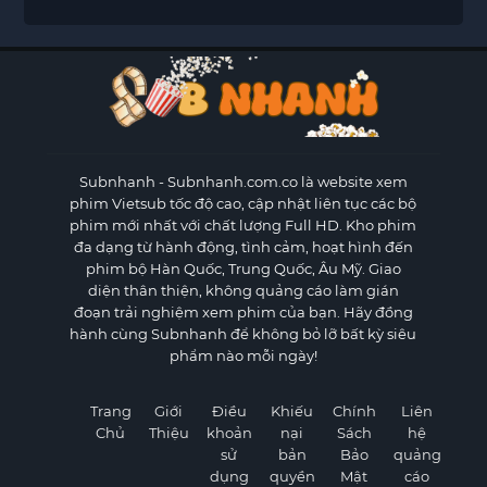
Subnhanh
- Subnhanh.com.co là website xem
phim Vietsub tốc độ cao, cập nhật liên tục các bộ
phim mới nhất với chất lượng Full HD. Kho phim
đa dạng từ hành động, tình cảm, hoạt hình đến
phim bộ Hàn Quốc, Trung Quốc, Âu Mỹ. Giao
diện thân thiện, không quảng cáo làm gián
đoạn trải nghiệm xem phim của bạn. Hãy đồng
hành cùng Subnhanh để không bỏ lỡ bất kỳ siêu
phẩm nào mỗi ngày!
Trang
Giới
Điều
Khiếu
Chính
Liên
Chủ
Thiệu
khoản
nại
Sách
hệ
sử
bản
Bảo
quảng
dụng
quyền
Mật
cáo