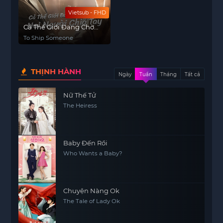
Vietsub - FHD
Cả Thế Giới Đang Chờ
Hai Người Chia Tay
To Ship Someone
THỊNH HÀNH
Ngày
Tuần
Tháng
Tất cả
Nữ Thế Tử
The Heiress
Baby Đến Rồi
Who Wants a Baby?
Chuyện Nàng Ok
The Tale of Lady Ok