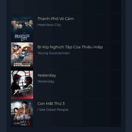
Thành Phố Vô Cảm
Heartless City
Bí Kíp Nghịch Tập Của Thiếu Hiệp
Young Swordsman
Yesterday
Yesterday
Con Mắt Thứ 3
I See Dead People