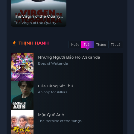
The Virgin of the Quarry
Lake
The Virgin of the Quarry
Lake
THỊNH HÀNH
Ngày
Tuần
Tháng
Tất cả
Những Người Bảo Hộ Wakanda
Eyes of Wakanda
Cửa Hàng Sát Thủ
A Shop for Killers
Mộc Quế Anh
The Heroine of the Yangs