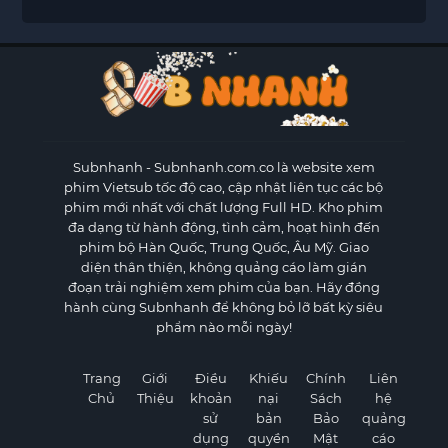
Subnhanh
- Subnhanh.com.co là website xem
phim Vietsub tốc độ cao, cập nhật liên tục các bộ
phim mới nhất với chất lượng Full HD. Kho phim
đa dạng từ hành động, tình cảm, hoạt hình đến
phim bộ Hàn Quốc, Trung Quốc, Âu Mỹ. Giao
diện thân thiện, không quảng cáo làm gián
đoạn trải nghiệm xem phim của bạn. Hãy đồng
hành cùng Subnhanh để không bỏ lỡ bất kỳ siêu
phẩm nào mỗi ngày!
Trang
Giới
Điều
Khiếu
Chính
Liên
Chủ
Thiệu
khoản
nại
Sách
hệ
sử
bản
Bảo
quảng
dụng
quyền
Mật
cáo