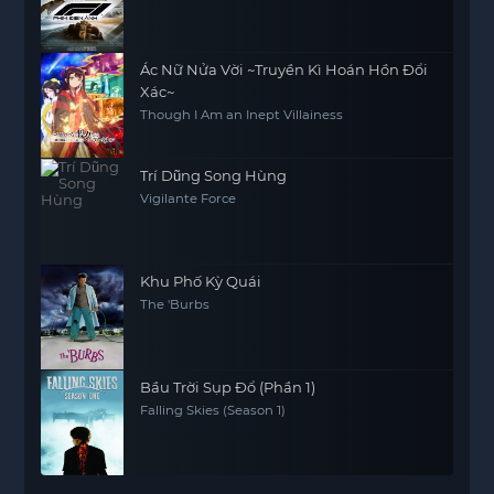
Ác Nữ Nửa Vời ~Truyền Kì Hoán Hồn Đổi
Xác~
Though I Am an Inept Villainess
Trí Dũng Song Hùng
Vigilante Force
Khu Phố Kỳ Quái
The 'Burbs
Bầu Trời Sụp Đổ (Phần 1)
Falling Skies (Season 1)