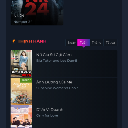
Nr. 24
Number 24
THỊNH HÀNH
Ngày
Tuần
Tháng
Tất cả
Nữ Gia Sư Gợi Cảm
Big Tutor and Lee Dae-il
Trailer
Ánh Dương Của Mẹ
Sunshine Women's Choir
Dĩ Ái Vi Doanh
Only for Love