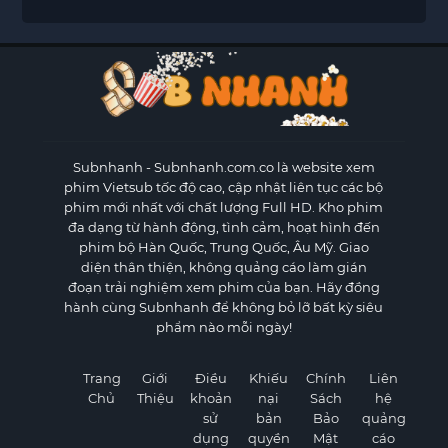
Subnhanh
- Subnhanh.com.co là website xem
phim Vietsub tốc độ cao, cập nhật liên tục các bộ
phim mới nhất với chất lượng Full HD. Kho phim
đa dạng từ hành động, tình cảm, hoạt hình đến
phim bộ Hàn Quốc, Trung Quốc, Âu Mỹ. Giao
diện thân thiện, không quảng cáo làm gián
đoạn trải nghiệm xem phim của bạn. Hãy đồng
hành cùng Subnhanh để không bỏ lỡ bất kỳ siêu
phẩm nào mỗi ngày!
Trang
Giới
Điều
Khiếu
Chính
Liên
Chủ
Thiệu
khoản
nại
Sách
hệ
sử
bản
Bảo
quảng
dụng
quyền
Mật
cáo