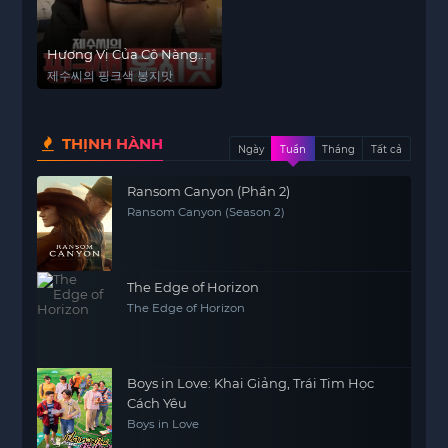
Hương Vị Của Cô Nàng
Tuổi 18
제수씨의 핑크색 봉지맛
THỊNH HÀNH
Ngày
Tuần
Tháng
Tất cả
Ransom Canyon (Phần 2)
Ransom Canyon (Season 2)
The Edge of Horizon
The Edge of Horizon
Boys in Love: Khai Giảng, Trái Tim Học
Cách Yêu
Boys in Love