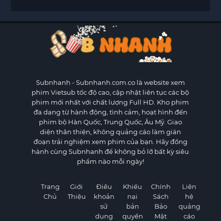
Subnhanh
- Subnhanh.com.co là website xem
phim Vietsub tốc độ cao, cập nhật liên tục các bộ
phim mới nhất với chất lượng Full HD. Kho phim
đa dạng từ hành động, tình cảm, hoạt hình đến
phim bộ Hàn Quốc, Trung Quốc, Âu Mỹ. Giao
diện thân thiện, không quảng cáo làm gián
đoạn trải nghiệm xem phim của bạn. Hãy đồng
hành cùng Subnhanh để không bỏ lỡ bất kỳ siêu
phẩm nào mỗi ngày!
Trang
Giới
Điều
Khiếu
Chính
Liên
Chủ
Thiệu
khoản
nại
Sách
hệ
sử
bản
Bảo
quảng
dụng
quyền
Mật
cáo